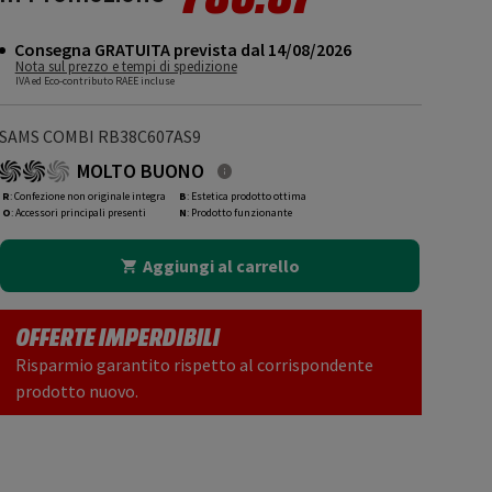
Consegna GRATUITA prevista dal 14/08/2026
Nota sul prezzo e tempi di spedizione
IVA ed Eco-contributo RAEE incluse
SAMS COMBI RB38C607AS9
MOLTO BUONO
R
: Confezione non originale integra
B
: Estetica prodotto ottima
O
: Accessori principali presenti
N
: Prodotto funzionante
Aggiungi al carrello
OFFERTE IMPERDIBILI
Risparmio garantito rispetto al corrispondente
prodotto nuovo.