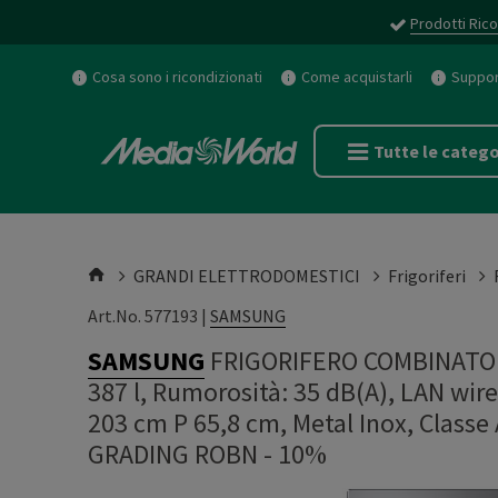
Prodotti Rico
Cosa sono i ricondizionati
Come acquistarli
Support
Tutte le catego
GRANDI ELETTRODOMESTICI
Frigoriferi
Art.No. 577193 |
SAMSUNG
SAMSUNG
FRIGORIFERO COMBINATO R
387 l, Rumorosità: 35 dB(A), LAN wirel
203 cm P 65,8 cm, Metal Inox, Clas
GRADING ROBN - 10%