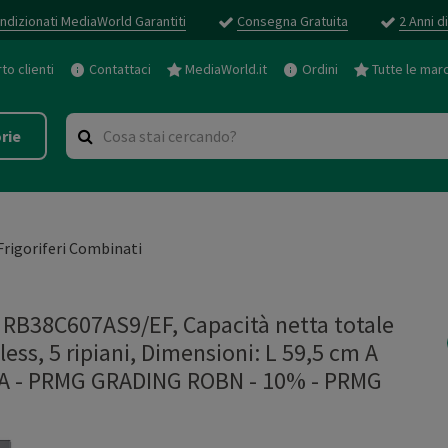
ndizionati MediaWorld Garantiti
Consegna Gratuita
2 Anni d
o clienti
Contattaci
MediaWorld.it
Ordini
Tutte le mar
rie
Frigoriferi Combinati
B38C607AS9/EF, Capacità netta totale
ess, 5 ripiani, Dimensioni: L 59,5 cm A
se A - PRMG GRADING ROBN - 10%
-
PRMG