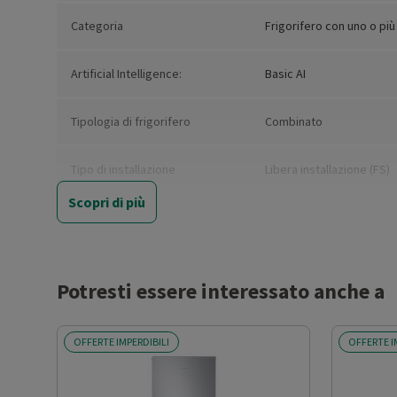
Categoria
Frigorifero con uno o più
Artificial Intelligence:
Basic AI
Tipologia di frigorifero
Combinato
Tipo di installazione
Libera installazione (FS)
Scopri di più
Nuova Classe efficienza
A
energetica
Classe emissione rumore
B
Potresti essere interessato anche a
Classe climatica
SN-T
OFFERTE IMPERDIBILI
OFFERTE I
Capacità netta totale (l)
387