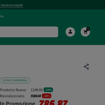
i Garanzia Legale
che
0
OFFERTE IMPERDIBILI
Prodotto Nuovo
1249.00
-10%
Prezzo ridotto da
a
Ricondizionato
1124.10
-30%
786.87
In Promozione