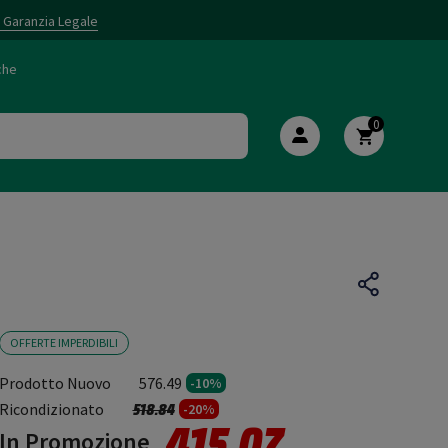
i Garanzia Legale
che
0
OFFERTE IMPERDIBILI
Prodotto Nuovo
576.49
-10%
Prezzo ridotto da
a
Ricondizionato
518.84
-20%
415.07
In Promozione