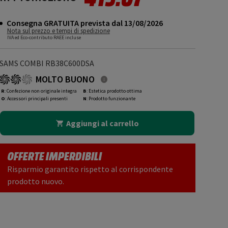
Consegna GRATUITA prevista dal 13/08/2026
Nota sul prezzo e tempi di spedizione
IVA ed Eco-contributo RAEE incluse
SAMS COMBI RB38C600DSA
MOLTO BUONO
R
: Confezione non originale integra
B
: Estetica prodotto ottima
O
: Accessori principali presenti
N
: Prodotto funzionante
Aggiungi al carrello
OFFERTE IMPERDIBILI
Risparmio garantito rispetto al corrispondente
prodotto nuovo.