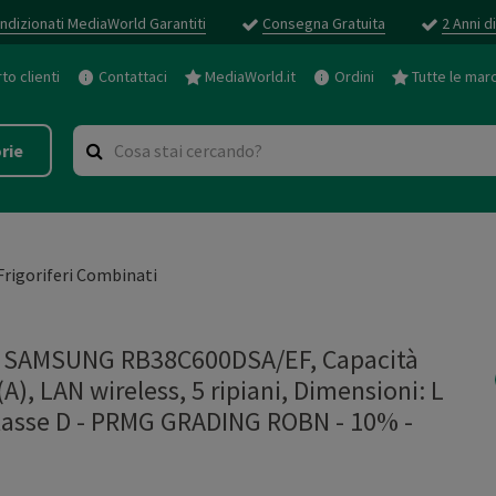
ndizionati MediaWorld Garantiti
Consegna Gratuita
2 Anni d
o clienti
Contattaci
MediaWorld.it
Ordini
Tutte le mar
rie
Frigoriferi Combinati
 SAMSUNG RB38C600DSA/EF, Capacità
A), LAN wireless, 5 ripiani, Dimensioni: L
 Classe D - PRMG GRADING ROBN - 10%
-