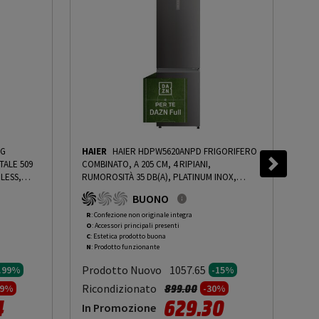
LG
HAIER
HAIER HDPW5620ANPD FRIGORIFERO
SA
TALE 509
COMBINATO, A 205 CM, 4 RIPIANI,
BLK
ELESS,
RUMOROSITÀ 35 DB(A), PLATINUM INOX,
10%
SIONI: L
CLASSE A, ABBONAMENTO DAZN FULL 6 MESI
BUONO
M SILVER,
INCLUSO - PRMG GRADING ROCN - 15%
-
14.99%
-
PRMG GRADING ROCN - 15%
R
: Confezione non originale integra
O
: 
O
: Accessori principali presenti
O
: 
C
: Estetica prodotto buona
B
: 
N
: Prodotto funzionante
N
: 
Prodotto Nuovo
Pr
1057.65
4.99%
-15%
to da
Prezzo ridotto da
a
Ricondizionato
Ric
899.00
99%
-30%
4
629.30
In Promozione
In