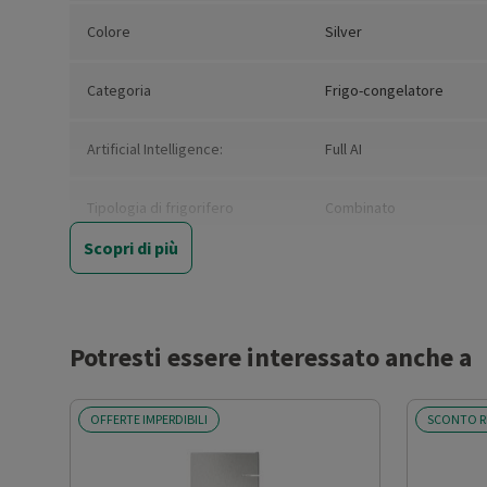
Colore
Silver
Categoria
Frigo-congelatore
Artificial Intelligence:
Full AI
Tipologia di frigorifero
Combinato
Scopri di più
Tipo di installazione
Libera installazione (FS)
Nuova Classe efficienza
D
energetica
Potresti essere interessato anche a
Classe emissione rumore
B
OFFERTE IMPERDIBILI
SCONTO R
Classe climatica
SN-T