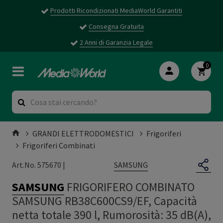
Prodotti Ricondizionati MediaWorld Garantiti
Consegna Gratuita
2 Anni di Garanzia Legale
0
GRANDI ELETTRODOMESTICI
Frigoriferi
Frigoriferi Combinati
SAMSUNG
Art.No. 575670 |
SAMSUNG
FRIGORIFERO COMBINATO
SAMSUNG RB38C600CS9/EF, Capacità
netta totale 390 l, Rumorosità: 35 dB(A),