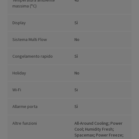
Temperatura ambiente
43
massima (°C)
Display
Sì
Sistema Multi Flow
No
Congelamento rapido
Sì
Holiday
No
Wi-Fi
Si
Allarme porta
Sì
Altre funzioni
All-Around Cooling; Power
Cool; Humidity Fresh;
Spacemax; Power Freeze;