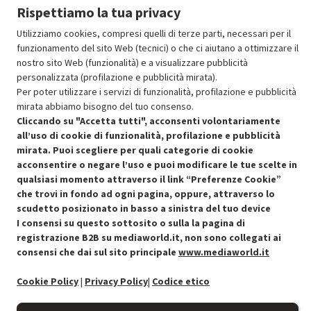
Aggiungi al carrello
Rispettiamo la tua privacy
Utilizziamo cookies, compresi quelli di terze parti, necessari per il
funzionamento del sito Web (tecnici) o che ci aiutano a ottimizzare il
OFFERTE IMPERDIBILI
nostro sito Web (funzionalità) e a visualizzare pubblicità
Risparmio garantito rispetto al corrispondente prodotto nuovo.
personalizzata (profilazione e pubblicità mirata).
Per poter utilizzare i servizi di funzionalità, profilazione e pubblicità
mirata abbiamo bisogno del tuo consenso.
Cliccando su "Accetta tutti", acconsenti volontariamente
all’uso di cookie di funzionalità, profilazione e pubblicità
mirata. Puoi scegliere per quali categorie di cookie
acconsentire o negare l’uso e puoi modificare le tue scelte in
Condizioni generali di vendita
Recedere dal contratto qui
qualsiasi momento attraverso il link “Preferenze Cookie”
che trovi in fondo ad ogni pagina, oppure, attraverso lo
Cookie Policy
scudetto posizionato in basso a sinistra del tuo device
I consensi su questo sottosito o sulla la pagina di
Preferenze cookie
registrazione B2B su mediaworld.it, non sono collegati ai
consensi che dai sul sito principale
www.mediaworld.it
Informativa privacy
Cookie Policy
|
Privacy Policy
|
Codice etico
Accessibilità