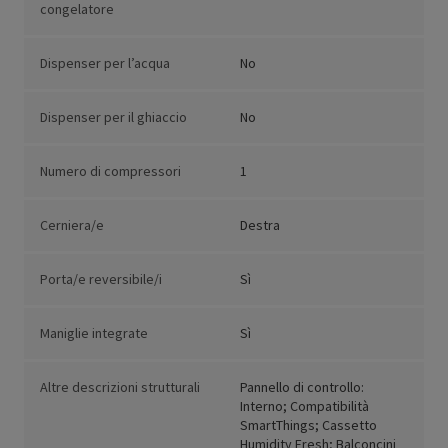
congelatore
Dispenser per l’acqua
No
Dispenser per il ghiaccio
No
Numero di compressori
1
Cerniera/e
Destra
Porta/e reversibile/i
Sì
Maniglie integrate
Sì
Altre descrizioni strutturali
Pannello di controllo:
Interno; Compatibilità
SmartThings; Cassetto
Humidity Fresh; Balconcini