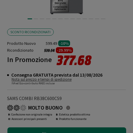
SCONTO RICONDIZIONATI
Prodotto Nuovo
599.49
-10%
Ricondizionato
Prezzo ridotto da
a
-29.99%
539.54
377.68
In Promozione
Consegna GRATUITA prevista dal 13/08/2026
Nota sul prezzo e tempi di spedizione
IVA ed Eco-contributo RAEE incluse
SAMS COMBI RB38C600CS9
MOLTO BUONO
R
: Confezione non originale integra
B
: Estetica prodotto ottima
O
: Accessori principali presenti
N
: Prodotto funzionante