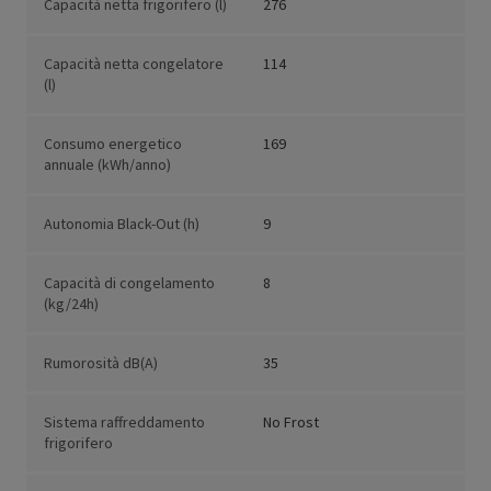
Capacità netta frigorifero (l)
276
Capacità netta congelatore
114
(l)
Consumo energetico
169
annuale (kWh/anno)
Autonomia Black-Out (h)
9
Capacità di congelamento
8
(kg/24h)
Rumorosità dB(A)
35
Sistema raffreddamento
No Frost
frigorifero