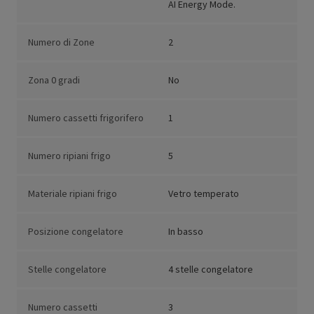
AI Energy Mode.
Numero di Zone
2
Zona 0 gradi
No
Numero cassetti frigorifero
1
Numero ripiani frigo
5
Materiale ripiani frigo
Vetro temperato
Posizione congelatore
In basso
Stelle congelatore
4 stelle congelatore
Numero cassetti
3