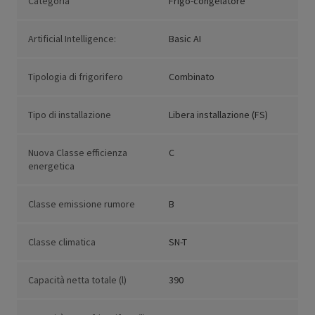
Categoria
Frigo-congelatore
Artificial Intelligence:
Basic AI
Tipologia di frigorifero
Combinato
Tipo di installazione
Libera installazione (FS)
Nuova Classe efficienza
C
energetica
Classe emissione rumore
B
Classe climatica
SN-T
Capacità netta totale (l)
390