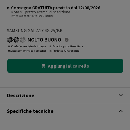
Consegna GRATUITA prevista dal 12/08/2026
Nota sul prezzo e tempi di spedizione
IVA ed Eco-contributo RAEE incluse
SAMSUNG GAL A17 4G 25/BK
MOLTO BUONO
O
: Confezione originale integra
B
: Estetica prodotto ottima
O
: Accessori principali presenti
N
: Prodotto funzionante
Aggiungi al carrello
Descrizione
Specifiche tecniche