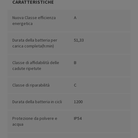
CARATTERISTICHE
Nuova Classe efficienza
A
energetica
Durata della batteria per
51,33
carica completa(h:min)
Classe di affidabilità delle
B
cadute ripetute
Classe di riparabilità
C
Durata della batteria in cicli
1200
Protezione da polvere e
IP54
acqua