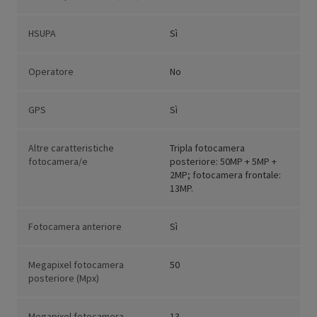
HSUPA
Sì
Operatore
No
GPS
Sì
Altre caratteristiche
Tripla fotocamera
fotocamera/e
posteriore: 50MP + 5MP +
2MP; fotocamera frontale:
13MP.
Fotocamera anteriore
Sì
Megapixel fotocamera
50
posteriore (Mpx)
Megapixel fotocamera
13