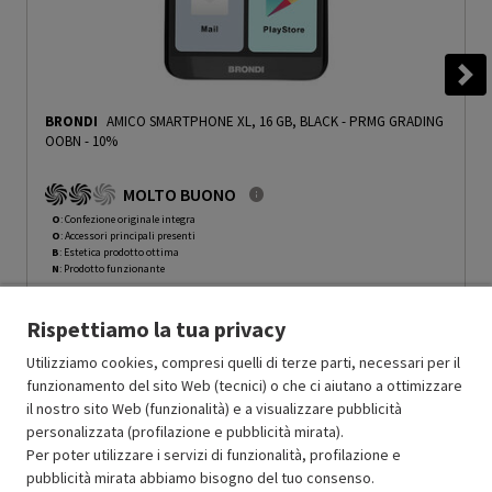
BRONDI
AMICO SMARTPHONE XL, 16 GB, BLACK
-
PRMG GRADING
OOBN - 10%
MOLTO BUONO
O
: Confezione originale integra
O
: Accessori principali presenti
B
: Estetica prodotto ottima
N
: Prodotto funzionante
Prodotto Nuovo
129.99
-10%
116.99
Rispettiamo la tua privacy
Ricondizionato
Utilizziamo cookies, compresi quelli di terze parti, necessari per il
funzionamento del sito Web (tecnici) o che ci aiutano a ottimizzare
Aggiungi al carrello
il nostro sito Web (funzionalità) e a visualizzare pubblicità
personalizzata (profilazione e pubblicità mirata).
Per poter utilizzare i servizi di funzionalità, profilazione e
pubblicità mirata abbiamo bisogno del tuo consenso.