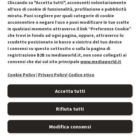
Cliccando su "Accetta tutti", acconsenti volontariamente
all’uso di cookie di funzionalità, profilazione e pubblicità
mirata. Puoi scegliere per quali categorie di cookie
acconsentire o negare l’uso e puoi modificare le tue scelte
in qualsiasi momento attraverso il link “Preferenze Cookie”
che trovi in fondo ad ogni pagina, oppure, attraverso lo
scudetto posizionato in basso a sinistra del tuo device
I consensi su questo sottosito o sulla la pagina di
Condizioni generali di vendita
Recedere dal contratto qui
registrazione B2B su mediaworld.it, non sono collegati ai
consensi che dai sul sito principale
www.mediaworld.it
Cookie Policy
Cookie Policy
|
Privacy Policy
|
Codice etico
Preferenze cookie
Accetta tutti
Informativa privacy
Rifiuta tutti
Accessibilità
Modifica consensi