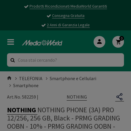
Prodotti Ricondizionati MediaWorld Garantiti
Consegna Gratuita
2 Anni di Garanzia Legale
0
TELEFONIA
Smartphone e Cellulari
Smartphone
NOTHING
Art.No. 582259 |
NOTHING
NOTHING PHONE (3A) PRO
12/256, 256 GB, Black - PRMG GRADING
OOBN - 10%
-
PRMG GRADING OOBN -