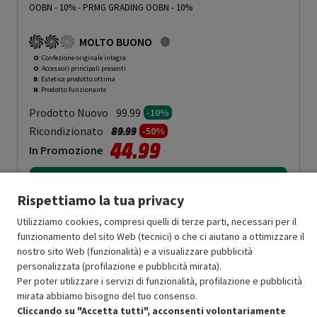
OOBN - 10%
-
PRMG GRADING OOBN - 10%
MOLTO BUONO
O
: Confezione originale integra
O
: Accessori principali presenti
B
: Estetica prodotto ottima
N
: Prodotto funzionante
Prodotto Nuovo
99.99
-10%
Prezzo ridotto da
a
Ricondizionato
89.99
-50%
44.99
In Promozione
Aggiungi al carrello
Rispettiamo la tua privacy
Utilizziamo cookies, compresi quelli di terze parti, necessari per il
funzionamento del sito Web (tecnici) o che ci aiutano a ottimizzare il
SCONTO RICONDIZIONATI
nostro sito Web (funzionalità) e a visualizzare pubblicità
Approfitta dello sconto del 50% sul prodotto ricondizionato.
personalizzata (profilazione e pubblicità mirata).
Per poter utilizzare i servizi di funzionalità, profilazione e pubblicità
mirata abbiamo bisogno del tuo consenso.
Cliccando su "Accetta tutti", acconsenti volontariamente