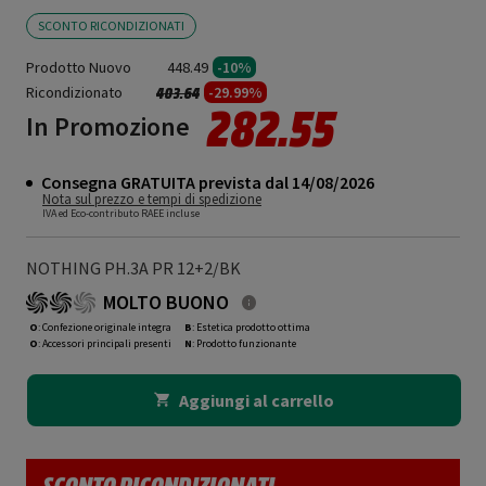
SCONTO RICONDIZIONATI
Prodotto Nuovo
448.49
-10%
Ricondizionato
Prezzo ridotto da
a
-29.99%
403.64
282.55
In Promozione
Consegna GRATUITA prevista dal 14/08/2026
Nota sul prezzo e tempi di spedizione
IVA ed Eco-contributo RAEE incluse
NOTHING PH.3A PR 12+2/BK
MOLTO BUONO
O
: Confezione originale integra
B
: Estetica prodotto ottima
O
: Accessori principali presenti
N
: Prodotto funzionante
Aggiungi al carrello
SCONTO RICONDIZIONATI