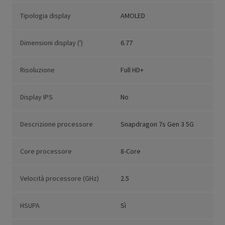
Tipologia display
AMOLED
Dimensioni display (')
6.77
Risoluzione
Full HD+
Display IPS
No
Descrizione processore
Snapdragon 7s Gen 3 5G
Core processore
8-Core
Velocità processore (GHz)
2.5
HSUPA
Sì