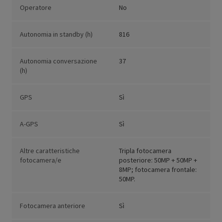
Operatore
No
Autonomia in standby (h)
816
Autonomia conversazione
37
(h)
GPS
Sì
A-GPS
Sì
Altre caratteristiche
Tripla fotocamera
fotocamera/e
posteriore: 50MP + 50MP +
8MP; fotocamera frontale:
50MP.
Fotocamera anteriore
Sì