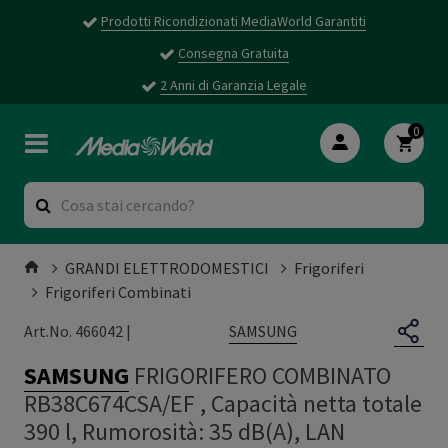
Prodotti Ricondizionati MediaWorld Garantiti
Consegna Gratuita
2 Anni di Garanzia Legale
0
GRANDI ELETTRODOMESTICI
Frigoriferi
Frigoriferi Combinati
SAMSUNG
Art.No. 466042 |
SAMSUNG
FRIGORIFERO COMBINATO
RB38C674CSA/EF , Capacità netta totale
390 l, Rumorosità: 35 dB(A), LAN