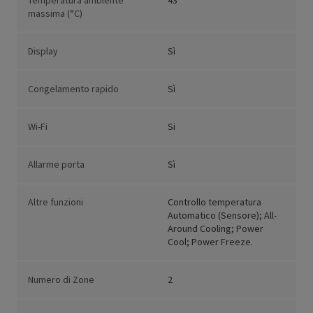
Temperatura ambiente
43
massima (°C)
Display
Sì
Congelamento rapido
Sì
Wi-Fi
Si
Allarme porta
Sì
Altre funzioni
Controllo temperatura
Automatico (Sensore); All-
Around Cooling; Power
Cool; Power Freeze.
Numero di Zone
2