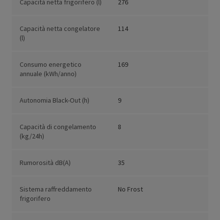
Capacità netta frigorifero (l)
276
Capacità netta congelatore
114
(l)
Consumo energetico
169
annuale (kWh/anno)
Autonomia Black-Out (h)
9
Capacità di congelamento
8
(kg/24h)
Rumorosità dB(A)
35
Sistema raffreddamento
No Frost
frigorifero