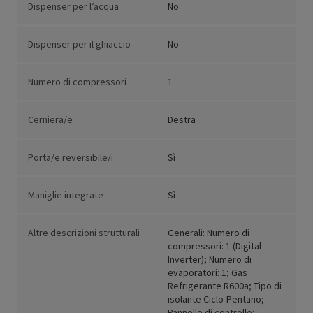
Dispenser per l’acqua
No
Dispenser per il ghiaccio
No
Numero di compressori
1
Cerniera/e
Destra
Porta/e reversibile/i
Sì
Maniglie integrate
Sì
Altre descrizioni strutturali
Generali: Numero di
compressori: 1 (Digital
Inverter); Numero di
evaporatori: 1; Gas
Refrigerante R600a; Tipo di
isolante Ciclo-Pentano;
Pannello di controllo: