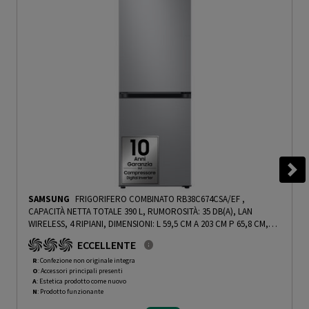
SAMSUNG
FRIGORIFERO COMBINATO RB38C674CSA/EF ,
CAPACITÀ NETTA TOTALE 390 L, RUMOROSITÀ: 35 DB(A), LAN
WIRELESS, 4 RIPIANI, DIMENSIONI: L 59,5 CM A 203 CM P 65,8 CM,
SILVER/INOX, CLASSE C - PRMG GRADING ROAN - 4.99%
-
PRMG
ECCELLENTE
GRADING ROAN - 4.99%
R
: Confezione non originale integra
O
: Accessori principali presenti
A
: Estetica prodotto come nuovo
N
: Prodotto funzionante