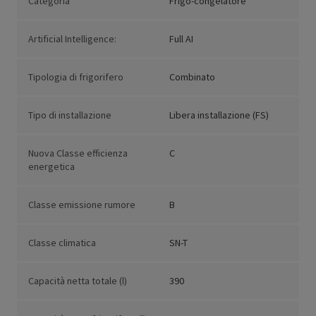
Categoria
Frigo-congelatore
Artificial Intelligence:
Full AI
Tipologia di frigorifero
Combinato
Tipo di installazione
Libera installazione (FS)
Nuova Classe efficienza
C
energetica
Classe emissione rumore
B
Classe climatica
SN-T
Capacità netta totale (l)
390