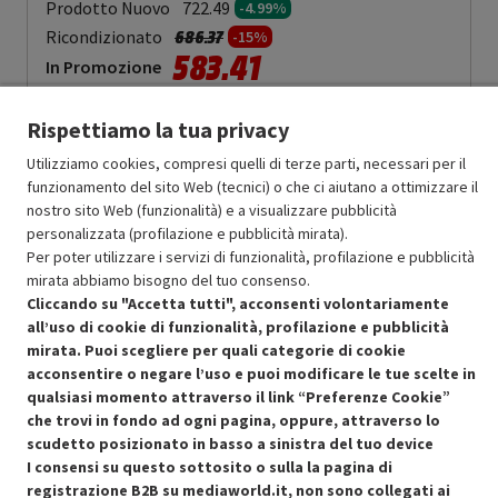
Prodotto Nuovo
722.49
-4.99%
Prezzo ridotto da
a
Ricondizionato
686.37
-15%
583.41
In Promozione
Aggiungi al carrello
Rispettiamo la tua privacy
Utilizziamo cookies, compresi quelli di terze parti, necessari per il
funzionamento del sito Web (tecnici) o che ci aiutano a ottimizzare il
OFFERTE IMPERDIBILI
nostro sito Web (funzionalità) e a visualizzare pubblicità
Risparmio garantito rispetto al corrispondente prodotto nuovo.
personalizzata (profilazione e pubblicità mirata).
Per poter utilizzare i servizi di funzionalità, profilazione e pubblicità
mirata abbiamo bisogno del tuo consenso.
Cliccando su "Accetta tutti", acconsenti volontariamente
all’uso di cookie di funzionalità, profilazione e pubblicità
mirata. Puoi scegliere per quali categorie di cookie
acconsentire o negare l’uso e puoi modificare le tue scelte in
Condizioni generali di vendita
Recedere dal contratto qui
qualsiasi momento attraverso il link “Preferenze Cookie”
che trovi in fondo ad ogni pagina, oppure, attraverso lo
Cookie Policy
scudetto posizionato in basso a sinistra del tuo device
I consensi su questo sottosito o sulla la pagina di
Preferenze cookie
registrazione B2B su mediaworld.it, non sono collegati ai