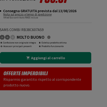
Consegna GRATUITA prevista dal 13/08/2026
Nota sul prezzo e tempi di spedizione
IVA ed Eco-contributo RAEE incluse
SAMS COMBI RB38C607AS9
MOLTO BUONO
R
: Confezione non originale integra
B
: Estetica prodotto ottima
O
: Accessori principali presenti
N
: Prodotto funzionante
Aggiungi al carrello
OFFERTE IMPERDIBILI
Risparmio garantito rispetto al corrispondente
prodotto nuovo.