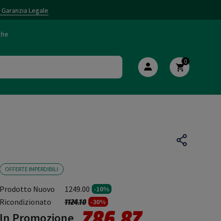
i Garanzia Legale
che
0
OFFERTE IMPERDIBILI
Prodotto Nuovo
1249.00
-10%
Prezzo ridotto da
a
Ricondizionato
1124.10
-30%
786.87
In Promozione