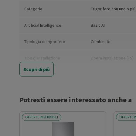
Categoria
Frigorifero con uno o più
Artificial Intelligence:
Basic AI
Tipologia di frigorifero
Combinato
Tipo di installazione
Libera installazione (FS)
Scopri di più
Nuova Classe efficienza
A
energetica
Classe emissione rumore
B
Potresti essere interessato anche a
Classe climatica
SN-T
OFFERTE IMPERDIBILI
OFFERTE I
Capacità netta totale (l)
387