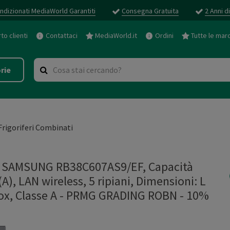
ndizionati MediaWorld Garantiti
Consegna Gratuita
2 Anni d
o clienti
Contattaci
MediaWorld.it
Ordini
Tutte le mar
rie
Frigoriferi Combinati
SAMSUNG RB38C607AS9/EF, Capacità
A), LAN wireless, 5 ripiani, Dimensioni: L
nox, Classe A - PRMG GRADING ROBN - 10%