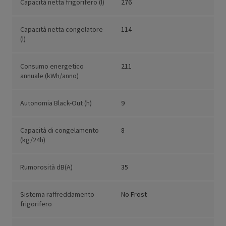
Capacità netta frigorifero (l)
276
Capacità netta congelatore
114
(l)
Consumo energetico
211
annuale (kWh/anno)
Autonomia Black-Out (h)
9
Capacità di congelamento
8
(kg/24h)
Rumorosità dB(A)
35
Sistema raffreddamento
No Frost
frigorifero