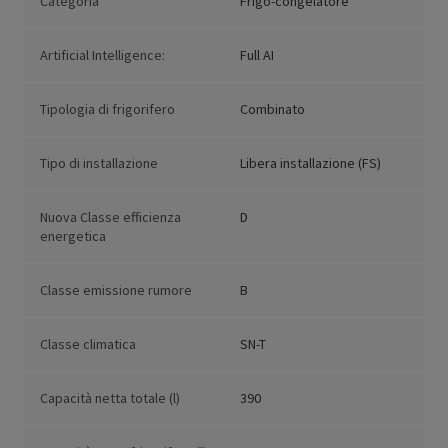
Categoria
Frigo-congelatore
Artificial Intelligence:
Full AI
Tipologia di frigorifero
Combinato
Tipo di installazione
Libera installazione (FS)
Nuova Classe efficienza
D
energetica
Classe emissione rumore
B
Classe climatica
SN-T
Capacità netta totale (l)
390