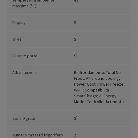
Temperatura ambiente
43
massima (°C)
Display
Sì
Wi-Fi
Si
Allarme porta
Sì
Altre funzioni
Raffreddamento: Total No
Frost; All-around cooling;
Power Cool; Power Freeze;
WI-FI; Compatibilità
SmartThings; AI Energy
Mode; Controllo da remoto.
Zona 0 gradi
Sì
Numero cassetti frigorifero
2