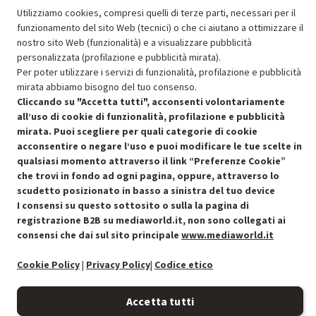
Utilizziamo cookies, compresi quelli di terze parti, necessari per il
funzionamento del sito Web (tecnici) o che ci aiutano a ottimizzare il
OFFERTE IMPERDIBILI
nostro sito Web (funzionalità) e a visualizzare pubblicità
Risparmio garantito rispetto al corrispondente prodotto nuovo.
personalizzata (profilazione e pubblicità mirata).
Per poter utilizzare i servizi di funzionalità, profilazione e pubblicità
mirata abbiamo bisogno del tuo consenso.
Cliccando su "Accetta tutti", acconsenti volontariamente
all’uso di cookie di funzionalità, profilazione e pubblicità
mirata. Puoi scegliere per quali categorie di cookie
acconsentire o negare l’uso e puoi modificare le tue scelte in
Condizioni generali di vendita
Recedere dal contratto qui
qualsiasi momento attraverso il link “Preferenze Cookie”
che trovi in fondo ad ogni pagina, oppure, attraverso lo
Cookie Policy
scudetto posizionato in basso a sinistra del tuo device
I consensi su questo sottosito o sulla la pagina di
Preferenze cookie
registrazione B2B su mediaworld.it, non sono collegati ai
consensi che dai sul sito principale
www.mediaworld.it
Informativa privacy
Cookie Policy
|
Privacy Policy
|
Codice etico
Accessibilità
Accetta tutti