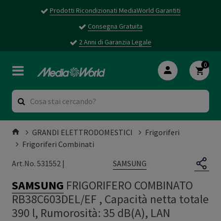
Prodotti Ricondizionati MediaWorld Garantiti
Consegna Gratuita
2 Anni di Garanzia Legale
0
GRANDI ELETTRODOMESTICI
Frigoriferi
Frigoriferi Combinati
SAMSUNG
Art.No. 531552 |
SAMSUNG
FRIGORIFERO COMBINATO
RB38C603DEL/EF , Capacità netta totale
390 l, Rumorosità: 35 dB(A), LAN