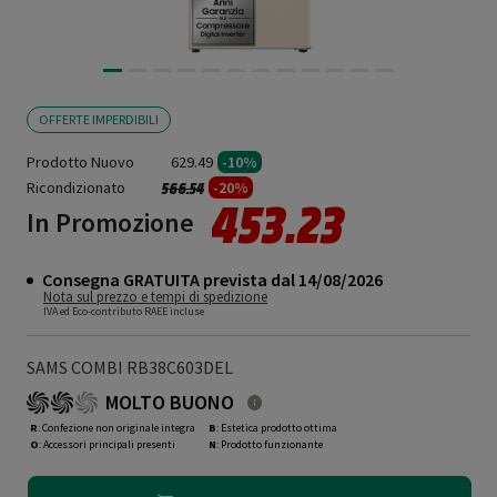
OFFERTE IMPERDIBILI
Prodotto Nuovo
629.49
-10%
Ricondizionato
Prezzo ridotto da
a
-20%
566.54
453.23
In Promozione
Consegna GRATUITA prevista dal 14/08/2026
Nota sul prezzo e tempi di spedizione
IVA ed Eco-contributo RAEE incluse
SAMS COMBI RB38C603DEL
MOLTO BUONO
R
: Confezione non originale integra
B
: Estetica prodotto ottima
O
: Accessori principali presenti
N
: Prodotto funzionante