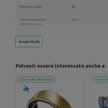
Pompa di calore
Sì
Classe energetica
A++
raffreddamento
Classe energetica
A+
Scopri di più
riscaldamento
Carico teorico raffeddamento /
3.5
P.design (kW)
Potresti essere interessato anche a
Carico teorico riscaldamento /
2.2
P.design (kW)
SCONTO RICONDIZIONATI
SCONTO R
Coefficiente SEER
6.5
Coefficiente SCOP
4