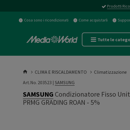
Prodotti Rico
Cosa sono i ricondizionati
Come acquistarli
Support
Tutte le catego
CLIMA E RISCALDAMENTO
Climatizzazione
Art.No. 203523 |
SAMSUNG
SAMSUNG
Condizionatore Fisso U
PRMG GRADING ROAN - 5%