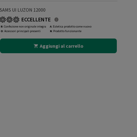
SAMS UI LUZON 12000
ECCELLENTE
R
: Confezione non originale integra
A
: Estetica prodotto come nuovo
O
: Accessori principali presenti
N
: Prodotto funzionante
Aggiungi al carrello