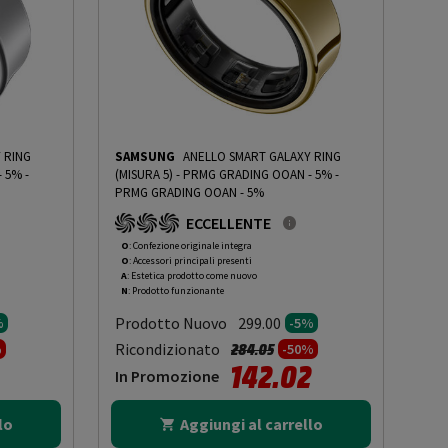
 RING
SAMSUNG
ANELLO SMART GALAXY RING
 - 5%
-
(MISURA 5) - PRMG GRADING OOAN - 5%
-
PRMG GRADING OOAN - 5%
ECCELLENTE
O
: Confezione originale integra
O
: Accessori principali presenti
A
: Estetica prodotto come nuovo
N
: Prodotto funzionante
Prodotto Nuovo
299.00
%
-5%
to da
Prezzo ridotto da
a
Ricondizionato
284.05
%
-50%
142.02
In Promozione
lo
Aggiungi al carrello