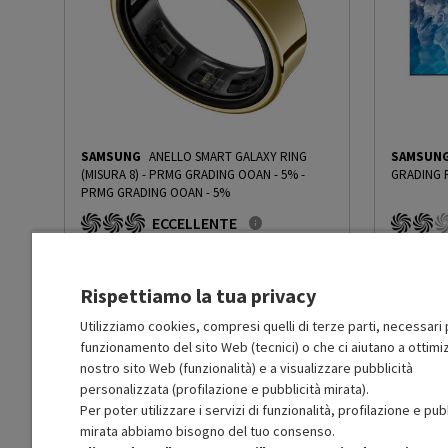
Quantità di gas presente
0,7
nell'unità esterna(Kg.)
Consumo energetico annuale
188
raffreddamento (kWh)
SAMSUNG
ANELLO SMART GALAXY RING
SAMSUN
(MISURA 8) - PRMG GRADING OOAN - 5%
-
GRADING 
Consumo energetico annuale
770
PRMG GRADING OOAN - 5%
riscaldamento (kWh)
ECCELLENTE
O
: Confezione originale integra
R
: Confezio
Rumorosità in raffreddamento
64
O
: Accessori principali presenti
O
: Accessor
max UE (dBA)
A
: Estetica prodotto come nuovo
B
: Estetica
Rispettiamo la tua privacy
N
: Prodotto funzionante
N
: Prodotto
Prodotto Nuovo
Prodott
449.00
-5%
Rumorosità in raffreddamento
56
Utilizziamo cookies, compresi quelli di terze parti, necessari p
max UI (dBA)
funzionamento del sito Web (tecnici) o che ci aiutano a ottimiz
Prezzo ridotto da
a
Ricondizionato
Ricondi
426.55
-50%
213.27
nostro sito Web (funzionalità) e a visualizzare pubblicità
In Promozione
In Prom
personalizzata (profilazione e pubblicità mirata).
Capacità nominale
12000
Per poter utilizzare i servizi di funzionalità, profilazione e pub
raffreddamento (Btu/h)
Aggiungi al carrello
mirata abbiamo bisogno del tuo consenso.