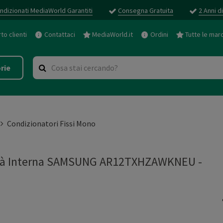
ndizionati MediaWorld Garantiti
Consegna Gratuita
2 Anni d
o clienti
Contattaci
MediaWorld.it
Ordini
Tutte le mar
rie
Condizionatori Fissi Mono
nità Interna SAMSUNG AR12TXHZAWKNEU
-