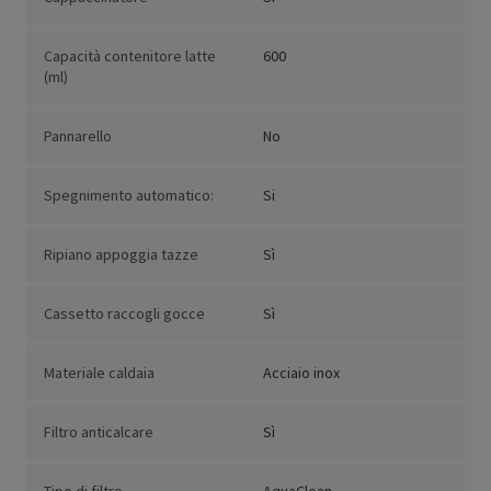
Capacità contenitore latte
600
(ml)
Pannarello
No
Spegnimento automatico:
Si
Ripiano appoggia tazze
Sì
Cassetto raccogli gocce
Sì
Materiale caldaia
Acciaio inox
Filtro anticalcare
Sì