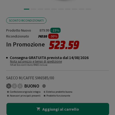
SCONTO RICONDIZIONATI
Prodotto Nuovo
879.99
-15%
Ricondizionato
Prezzo ridotto da
a
-30%
747.99
523.59
In Promozione
Consegna GRATUITA prevista dal 14/08/2026
Nota sul prezzo e tempi di spedizione
IVA ed Eco-contributo RAEE incluse
SAECO M/CAFFE SM6585/00
BUONO
O
: Confezione originale integra
C
: Estetica prodotto buona
O
: Accessori principali presenti
N
: Prodotto funzionante
Aggiungi al carrello