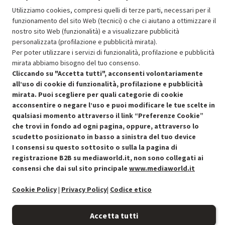
Utilizziamo cookies, compresi quelli di terze parti, necessari per il
funzionamento del sito Web (tecnici) o che ci aiutano a ottimizzare il
SCONTO RICONDIZIONATI
nostro sito Web (funzionalità) e a visualizzare pubblicità
Approfitta dello sconto del 30% sul prodotto ricondizionato.
personalizzata (profilazione e pubblicità mirata).
Per poter utilizzare i servizi di funzionalità, profilazione e pubblicità
mirata abbiamo bisogno del tuo consenso.
Cliccando su "Accetta tutti", acconsenti volontariamente
all’uso di cookie di funzionalità, profilazione e pubblicità
mirata. Puoi scegliere per quali categorie di cookie
acconsentire o negare l’uso e puoi modificare le tue scelte in
Condizioni generali di vendita
Recedere dal contratto qui
qualsiasi momento attraverso il link “Preferenze Cookie”
che trovi in fondo ad ogni pagina, oppure, attraverso lo
Cookie Policy
scudetto posizionato in basso a sinistra del tuo device
I consensi su questo sottosito o sulla la pagina di
Preferenze cookie
registrazione B2B su mediaworld.it, non sono collegati ai
consensi che dai sul sito principale
www.mediaworld.it
Informativa privacy
Cookie Policy
|
Privacy Policy
|
Codice etico
Accessibilità
Accetta tutti