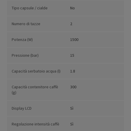
Tipo capsule / cialde
No
Numero di tazze
2
Potenza (W)
1500
Pressione (bar)
15
Capacità serbatoio acqua (l)
1.8
Capacità contenitore caffè
300
(g)
Display LCD
Sì
Regolazione intensità caffè
Sì