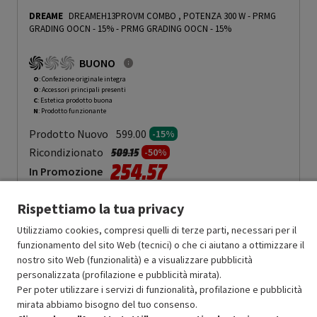
DREAME
DREAMEH13PROVM COMBO , POTENZA 300 W - PRMG
GRADING OOCN - 15%
-
PRMG GRADING OOCN - 15%
BUONO
O
: Confezione originale integra
O
: Accessori principali presenti
C
: Estetica prodotto buona
N
: Prodotto funzionante
Prodotto Nuovo
599.00
-15%
Prezzo ridotto da
a
Ricondizionato
509.15
-50%
254.57
In Promozione
Aggiungi al carrello
Rispettiamo la tua privacy
Utilizziamo cookies, compresi quelli di terze parti, necessari per il
funzionamento del sito Web (tecnici) o che ci aiutano a ottimizzare il
SCONTO RICONDIZIONATI
nostro sito Web (funzionalità) e a visualizzare pubblicità
personalizzata (profilazione e pubblicità mirata).
Approfitta dello sconto del 50% sul prodotto ricondizionato.
Per poter utilizzare i servizi di funzionalità, profilazione e pubblicità
mirata abbiamo bisogno del tuo consenso.