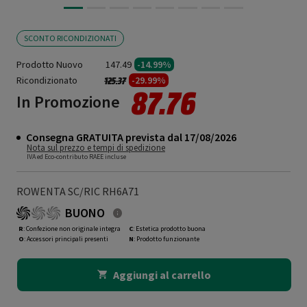
SCONTO RICONDIZIONATI
Prodotto Nuovo
147.49
-14.99%
Ricondizionato
Prezzo ridotto da
a
-29.99%
125.37
87.76
In Promozione
Consegna GRATUITA prevista dal 17/08/2026
Nota sul prezzo e tempi di spedizione
IVA ed Eco-contributo RAEE incluse
ROWENTA SC/RIC RH6A71
BUONO
R
: Confezione non originale integra
C
: Estetica prodotto buona
O
: Accessori principali presenti
N
: Prodotto funzionante
Aggiungi al carrello