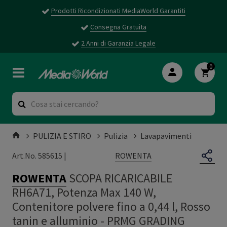
Prodotti Ricondizionati MediaWorld Garantiti
Consegna Gratuita
2 Anni di Garanzia Legale
0
PULIZIA E STIRO
Pulizia
Lavapavimenti
ROWENTA
Art.No. 585615 |
ROWENTA
SCOPA RICARICABILE
RH6A71, Potenza Max 140 W,
Contenitore polvere fino a 0,44 l, Rosso
tanin e alluminio - PRMG GRADING