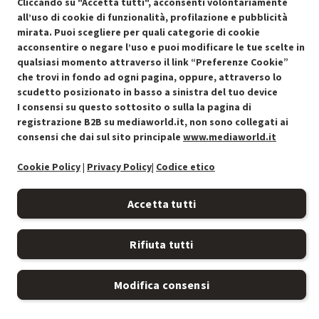
Cliccando su "Accetta tutti", acconsenti volontariamente
all’uso di cookie di funzionalità, profilazione e pubblicità
mirata. Puoi scegliere per quali categorie di cookie
acconsentire o negare l’uso e puoi modificare le tue scelte in
Condizioni generali di vendita
Recedere dal contratto qui
qualsiasi momento attraverso il link “Preferenze Cookie”
che trovi in fondo ad ogni pagina, oppure, attraverso lo
Cookie Policy
scudetto posizionato in basso a sinistra del tuo device
I consensi su questo sottosito o sulla la pagina di
registrazione B2B su mediaworld.it, non sono collegati ai
Preferenze cookie
consensi che dai sul sito principale
www.mediaworld.it
Informativa privacy
Cookie Policy
|
Privacy Policy
|
Codice etico
Accessibilità
Accetta tutti
Rifiuta tutti
Modifica consensi