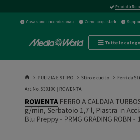
Prodotti Rico
Cosa sono i ricondizionati
Come acquistarli
Support
Tutte le catego
PULIZIA E STIRO
Stiro e cucito
Ferri da St
Art.No. 530100 |
ROWENTA
ROWENTA
FERRO A CALDAIA TURBOS
g/min, Serbatoio 1,7 l, Piastra in Acci
Blu Preppy - PRMG GRADING ROBN -