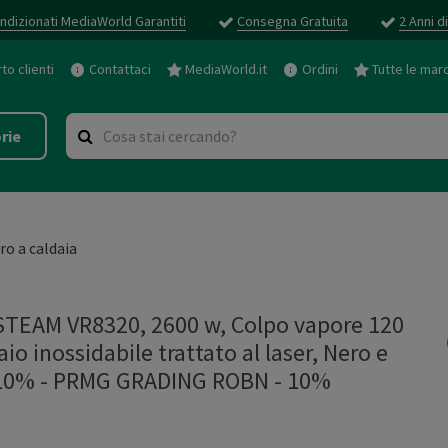
ndizionati MediaWorld Garantiti
Consegna Gratuita
2 Anni d
o clienti
Contattaci
MediaWorld.it
Ordini
Tutte le mar
rie
iro a caldaia
TEAM VR8320, 2600 w, Colpo vapore 120
aio inossidabile trattato al laser, Nero e
 10%
-
PRMG GRADING ROBN - 10%