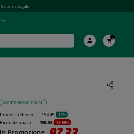
i Garanzia Legale
che
0
SCONTO RICONDIZIONATI
Prodotto Nuovo
154.49
-10%
Prezzo ridotto da
a
Ricondizionato
139.04
-29.99%
97.33
In Promozione