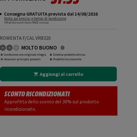
Consegna GRATUITA prevista dal 14/08/2026
Nota sul prezzo e tempi di spedizione
IVA ed Eco-contributo RAEE incluse
ROWENTA F/CAL VR8320
MOLTO BUONO
R
: Confezione non originale integra
B
: Estetica prodotto ottima
O
: Accessori principali presenti
N
: Prodotto funzionante
Aggiungi al carrello
SCONTO RICONDIZIONATI
Approfitta dello sconto del 30% sul prodotto
ricondizionato.