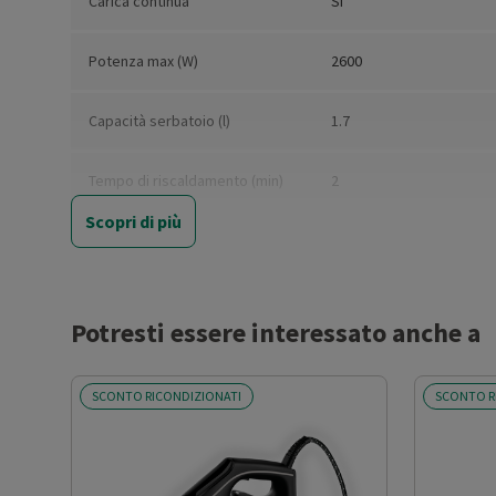
Carica continua
Sì
Potenza max (W)
2600
Capacità serbatoio (l)
1.7
Tempo di riscaldamento (min)
2
Scopri di più
Portata vapore (g/min)
120
Regolazione vapore
Sì
Potresti essere interessato anche a
Spegnimento automatico
Sì
SCONTO RICONDIZIONATI
SCONTO R
Funzione vapore verticale
Sì
Vapore continuo
Sì