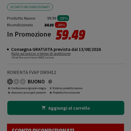
SCONTO RICONDIZIONATI
Prodotto Nuovo
99.99
-15%
Ricondizionato
Prezzo ridotto da
a
-30%
84.99
59.49
In Promozione
Consegna GRATUITA prevista dal 13/08/2026
Nota sul prezzo e tempi di spedizione
IVA ed Eco-contributo RAEE incluse
ROWENTA FVAP DW9412
BUONO
O
: Confezione originale integra
C
: Estetica prodotto buona
O
: Accessori principali presenti
N
: Prodotto funzionante
Aggiungi al carrello
SCONTO RICONDIZIONATI