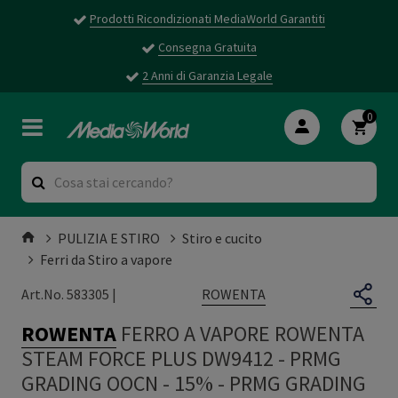
Prodotti Ricondizionati MediaWorld Garantiti
Consegna Gratuita
2 Anni di Garanzia Legale
0
PULIZIA E STIRO
Stiro e cucito
Ferri da Stiro a vapore
ROWENTA
Art.No. 583305 |
ROWENTA
FERRO A VAPORE ROWENTA
STEAM FORCE PLUS DW9412 - PRMG
GRADING OOCN - 15%
-
PRMG GRADING