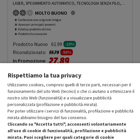
LASER, SPEGNIMENTO AUTOMATICO, TECNOLOGIA SENZA FILO,
NERO E BLU - PRMG GRADING ROBN - 10%
-
PRMG GRADING ROBN
MOLTO BUONO
- 10%
R
: Confezione non originale integra
O
: Accessori principali presenti
B
: Estetica prodotto ottima
N
: Prodotto funzionante
Prodotto Nuovo
61.99
-10%
Prezzo ridotto da
a
Ricondizionato
55.79
-50%
27.89
In Promozione
Rispettiamo la tua privacy
Aggiungi al carrello
Utilizziamo cookies, compresi quelli di terze parti, necessari per il
funzionamento del sito Web (tecnici) o che ci aiutano a ottimizzare il
nostro sito Web (funzionalità) e a visualizzare pubblicità
SCONTO RICONDIZIONATI
personalizzata (profilazione e pubblicità mirata).
Approfitta dello sconto del 50% sul prodotto ricondizionato.
Per poter utilizzare i servizi di funzionalità, profilazione e pubblicità
mirata abbiamo bisogno del tuo consenso.
Cliccando su "Accetta tutti", acconsenti volontariamente
all’uso di cookie di funzionalità, profilazione e pubblicità
mirata. Puoi scegliere per quali categorie di cookie