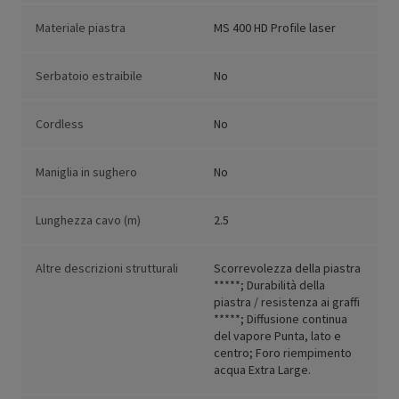
Materiale piastra
MS 400 HD Profile laser
Serbatoio estraibile
No
Cordless
No
Maniglia in sughero
No
Lunghezza cavo (m)
2.5
Altre descrizioni strutturali
Scorrevolezza della piastra
*****; Durabilità della
piastra / resistenza ai graffi
*****; Diffusione continua
del vapore Punta, lato e
centro; Foro riempimento
acqua Extra Large.