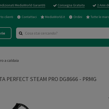
ndizionati MediaWorld Garantiti
Consegna Gratuita
2 Anni d
o clienti
Contattaci
MediaWorld.it
Ordini
Tutte le mar
rie
iro a caldaia
TA PERFECT STEAM PRO DG8666
-
PRMG