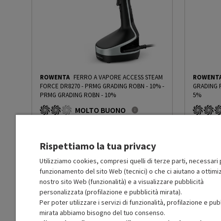
Altre specifiche sistema
Allarme calcare
anticalcare
Altre funzioni
Eco Intelligence
Materiale piastra
Microsteam 400HD 3De L
ROWENTA
FERRO A VAPORE ACCESS STEAM
ROWENT
FORCE DR8270 - PRMG GRADING ROBN - 10%
-
GRADING 
Serbatoio estraibile
Sì
PRMG GRADING ROBN - 10%
5%
MOLTO BUONO
Altre descrizioni strutturali
Getto di vapore 470 g/mi
R
: Confezione non originale integra
R
: Confezio
O
: Accessori principali presenti
O
: Accessor
serbatoio vuoto Riempim
B
: Estetica prodotto ottima
A
: Estetica
Rispettiamo la tua privacy
N
: Prodotto funzionante
N
: Prodotto
Prodotto Nuovo
Prodott
59.99
-10%
Utilizziamo cookies, compresi quelli di terze parti, necessari p
funzionamento del sito Web (tecnici) o che ci aiutano a ottimiz
Prezzo ridotto da
a
Ricondizionato
Ricondi
53.99
-50%
26.99
nostro sito Web (funzionalità) e a visualizzare pubblicità
In Promozione
In Prom
personalizzata (profilazione e pubblicità mirata).
Per poter utilizzare i servizi di funzionalità, profilazione e pub
Aggiungi al carrello
mirata abbiamo bisogno del tuo consenso.