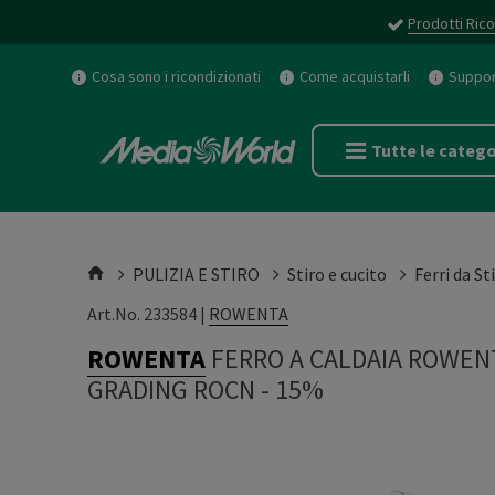
Prodotti Rico
Cosa sono i ricondizionati
Come acquistarli
Support
Tutte le catego
PULIZIA E STIRO
Stiro e cucito
Ferri da St
Art.No. 233584 |
ROWENTA
ROWENTA
FERRO A CALDAIA ROWEN
GRADING ROCN - 15%