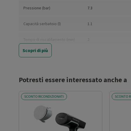
Pressione (bar)
7.3
Capacità serbatoio (l)
1.1
Tempo di riscaldamento (min)
2
Scopri di più
Portata vapore (g/min)
120
Funzione vapore verticale
Sì
Potresti essere interessato anche a
Vapore continuo
Sì
SCONTO RICONDIZIONATI
SCONTO R
Vapore ad alta pressione
Sì
Sistema anticalcare
Sì