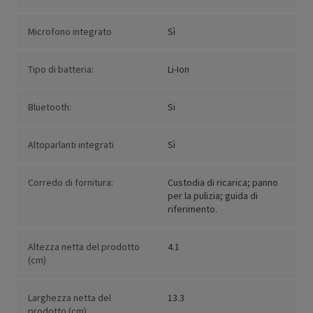
Microfono integrato
Sì
Tipo di batteria:
Li-Ion
Bluetooth:
Si
Altoparlanti integrati
Sì
Corredo di fornitura:
Custodia di ricarica; panno
per la pulizia; guida di
riferimento.
Altezza netta del prodotto
4.1
(cm)
Larghezza netta del
13.3
prodotto (cm)