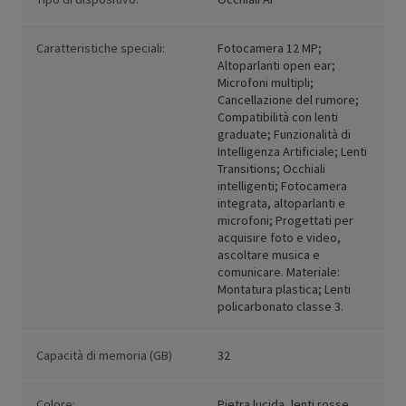
Caratteristiche speciali:
Fotocamera 12 MP;
Altoparlanti open ear;
Microfoni multipli;
Cancellazione del rumore;
Compatibilità con lenti
graduate; Funzionalità di
Intelligenza Artificiale; Lenti
Transitions; Occhiali
intelligenti; Fotocamera
integrata, altoparlanti e
microfoni; Progettati per
acquisire foto e video,
ascoltare musica e
comunicare. Materiale:
Montatura plastica; Lenti
policarbonato classe 3.
Capacità di memoria (GB)
32
Colore:
Pietra lucida, lenti rosse