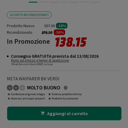
SCONTO RICONDIZIONATI
Prodotto Nuovo
307.00
-10%
Ricondizionato
Prezzo ridotto da
a
-50%
276.30
138.15
In Promozione
Consegna GRATUITA prevista dal 13/08/2026
Nota sul prezzo e tempi di spedizione
IVA ed Eco-contributo RAEE incluse
META WAYFARER BK VERDI
MOLTO BUONO
O
: Confezione originale integra
B
: Estetica prodotto ottima
O
: Accessori principali presenti
N
: Prodotto funzionante
Aggiungi al carrello