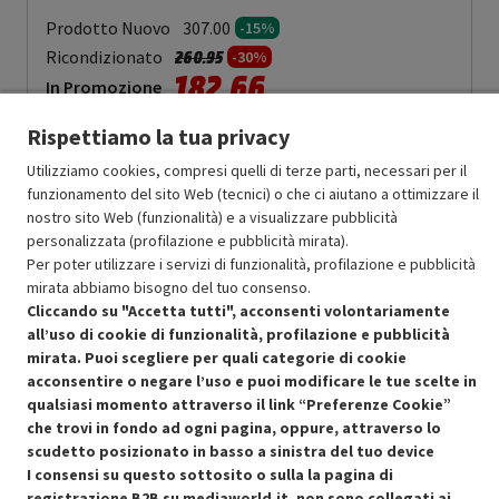
Prodotto Nuovo
307.00
-15%
Prezzo ridotto da
a
Ricondizionato
260.95
-30%
182.66
In Promozione
Rispettiamo la tua privacy
Aggiungi al carrello
Utilizziamo cookies, compresi quelli di terze parti, necessari per il
funzionamento del sito Web (tecnici) o che ci aiutano a ottimizzare il
nostro sito Web (funzionalità) e a visualizzare pubblicità
SCONTO RICONDIZIONATI
personalizzata (profilazione e pubblicità mirata).
Approfitta dello sconto del 30% sul prodotto ricondizionato.
Per poter utilizzare i servizi di funzionalità, profilazione e pubblicità
mirata abbiamo bisogno del tuo consenso.
Cliccando su "Accetta tutti", acconsenti volontariamente
all’uso di cookie di funzionalità, profilazione e pubblicità
mirata. Puoi scegliere per quali categorie di cookie
acconsentire o negare l’uso e puoi modificare le tue scelte in
Condizioni generali di vendita
qualsiasi momento attraverso il link “Preferenze Cookie”
Recedere dal contratto qui
che trovi in fondo ad ogni pagina, oppure, attraverso lo
scudetto posizionato in basso a sinistra del tuo device
Cookie Policy
I consensi su questo sottosito o sulla la pagina di
registrazione B2B su mediaworld.it, non sono collegati ai