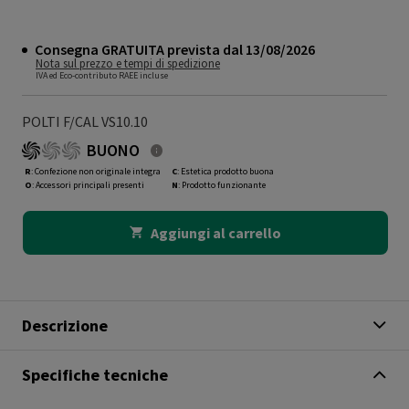
Consegna GRATUITA prevista dal 13/08/2026
Nota sul prezzo e tempi di spedizione
IVA ed Eco-contributo RAEE incluse
POLTI F/CAL VS10.10
BUONO
R
: Confezione non originale integra
C
: Estetica prodotto buona
O
: Accessori principali presenti
N
: Prodotto funzionante
Aggiungi al carrello
Descrizione
Specifiche tecniche