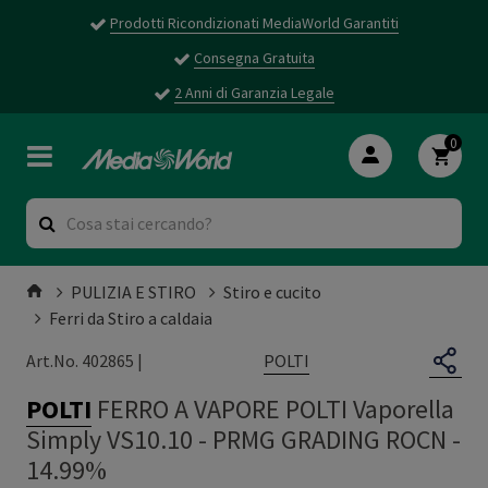
Prodotti Ricondizionati MediaWorld Garantiti
Consegna Gratuita
2 Anni di Garanzia Legale
0
PULIZIA E STIRO
Stiro e cucito
Ferri da Stiro a caldaia
POLTI
Art.No. 402865 |
POLTI
FERRO A VAPORE POLTI Vaporella
Simply VS10.10
-
PRMG GRADING ROCN -
14.99%