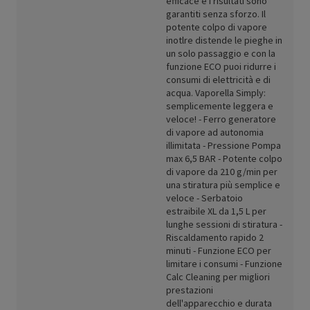
efficace e i risultati sono
garantiti senza sforzo. Il
potente colpo di vapore
inotlre distende le pieghe in
un solo passaggio e con la
funzione ECO puoi ridurre i
consumi di elettricità e di
acqua. Vaporella Simply:
semplicemente leggera e
veloce! - Ferro generatore
di vapore ad autonomia
illimitata - Pressione Pompa
max 6,5 BAR - Potente colpo
di vapore da 210 g/min per
una stiratura più semplice e
veloce - Serbatoio
estraibile XL da 1,5 L per
lunghe sessioni di stiratura -
Riscaldamento rapido 2
minuti - Funzione ECO per
limitare i consumi - Funzione
Calc Cleaning per migliori
prestazioni
dell'apparecchio e durata