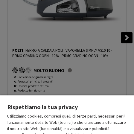
POLTI
FERRO A CALDAIA POLTI VAPORELLA SIMPLY VS10.10 -
PRMG GRADING OOBN - 10%
-
PRMG GRADING OOBN - 10%
MOLTO BUONO
O
: Confezione originale integra
O
: Accessori principali presenti
B
: Estetica prodotto ottima
N
: Prodotto funzionante
Prodotto Nuovo
79.49
-10%
Rispettiamo la tua privacy
Prezzo ridotto da
a
Ricondizionato
71.54
-50%
35.77
In Promozione
Utilizziamo cookies, compresi quelli di terze parti, necessari per il
funzionamento del sito Web (tecnici) o che ci aiutano a ottimizzare
il nostro sito Web (funzionalità) e a visualizzare pubblicità
Aggiungi al carrello