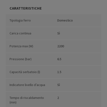
CARATTERISTICHE
Tipologia ferro
Domestico
Carica continua
Sì
Potenza max (W)
2200
Pressione (bar)
6.5
Capacità serbatoio (l)
1.5
Indicatore livello d’acqua
Sì
Tempo di riscaldamento
2
(min)