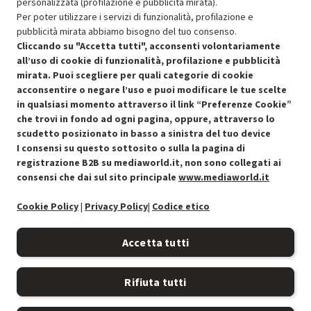
personalizzata (profilazione e pubblicità mirata).
Per poter utilizzare i servizi di funzionalità, profilazione e
pubblicità mirata abbiamo bisogno del tuo consenso.
SCONTO RICONDIZIONATI
Cliccando su "Accetta tutti", acconsenti volontariamente
Approfitta dello sconto del 50% sul prodotto ricondizionato.
all’uso di cookie di funzionalità, profilazione e pubblicità
mirata. Puoi scegliere per quali categorie di cookie
acconsentire o negare l’uso e puoi modificare le tue scelte
in qualsiasi momento attraverso il link “Preferenze Cookie”
che trovi in fondo ad ogni pagina, oppure, attraverso lo
scudetto posizionato in basso a sinistra del tuo device
I consensi su questo sottosito o sulla la pagina di
Condizioni generali di vendita
Recedere dal contratto qui
registrazione B2B su mediaworld.it, non sono collegati ai
consensi che dai sul sito principale
www.mediaworld.it
Cookie Policy
Cookie Policy
|
Privacy Policy
|
Codice etico
Preferenze cookie
Accetta tutti
Informativa privacy
Rifiuta tutti
Accessibilità