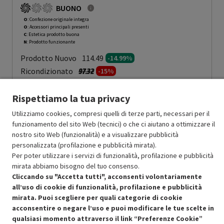
BUONO
O
: Confezione originale integra
O
: Accessori principali presenti
C
: Estetica prodotto buona
N
: Prodotto funzionante
Prodotto Nuovo
114.49
-14.99%
Prezzo ridotto da
a
Ricondizionato
97.32
-15%
82.72
In Promozione
Rispettiamo la tua privacy
Aggiungi al carrello
Utilizziamo cookies, compresi quelli di terze parti, necessari per il
funzionamento del sito Web (tecnici) o che ci aiutano a ottimizzare il
nostro sito Web (funzionalità) e a visualizzare pubblicità
personalizzata (profilazione e pubblicità mirata).
SCONTO RICONDIZIONATI
Per poter utilizzare i servizi di funzionalità, profilazione e pubblicità
Approfitta dello sconto del 15% sul prodotto ricondizionato.
mirata abbiamo bisogno del tuo consenso.
Cliccando su "Accetta tutti", acconsenti volontariamente
all’uso di cookie di funzionalità, profilazione e pubblicità
mirata. Puoi scegliere per quali categorie di cookie
acconsentire o negare l’uso e puoi modificare le tue scelte in
qualsiasi momento attraverso il link “Preferenze Cookie”