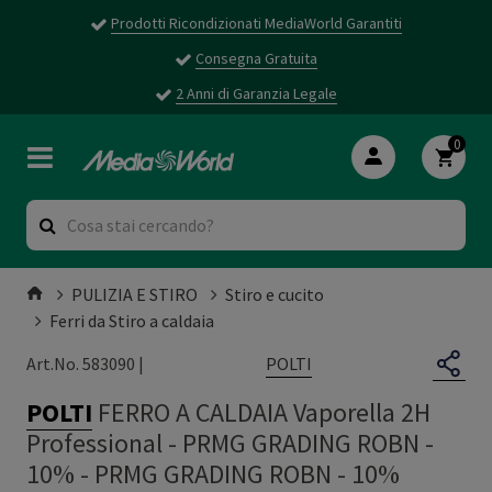
Prodotti Ricondizionati MediaWorld Garantiti
Consegna Gratuita
2 Anni di Garanzia Legale
0
PULIZIA E STIRO
Stiro e cucito
Ferri da Stiro a caldaia
POLTI
Art.No. 583090 |
POLTI
FERRO A CALDAIA Vaporella 2H
Professional - PRMG GRADING ROBN -
10%
-
PRMG GRADING ROBN - 10%