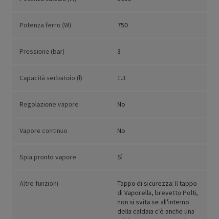
Potenza ferro (W)
750
Pressione (bar)
3
Capacità serbatoio (l)
1.3
Regolazione vapore
No
Vapore continuo
No
Spia pronto vapore
Sì
Altre funzioni
Tappo di sicurezza: Il tappo
di Vaporella, brevetto Polti,
non si svita se all'interno
della caldaia c'è anche una