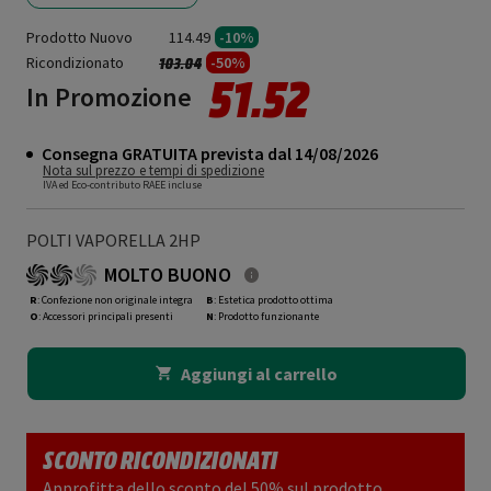
Prodotto Nuovo
114.49
-10%
Ricondizionato
Prezzo ridotto da
a
-50%
103.04
51.52
In Promozione
Consegna GRATUITA prevista dal 14/08/2026
Nota sul prezzo e tempi di spedizione
IVA ed Eco-contributo RAEE incluse
POLTI VAPORELLA 2HP
MOLTO BUONO
R
: Confezione non originale integra
B
: Estetica prodotto ottima
O
: Accessori principali presenti
N
: Prodotto funzionante
Aggiungi al carrello
SCONTO RICONDIZIONATI
Approfitta dello sconto del 50% sul prodotto