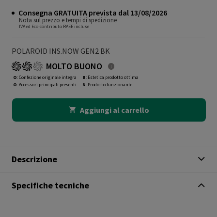
Consegna GRATUITA prevista dal 13/08/2026
Nota sul prezzo e tempi di spedizione
IVA ed Eco-contributo RAEE incluse
POLAROID INS.NOW GEN2 BK
MOLTO BUONO
O
: Confezione originale integra
B
: Estetica prodotto ottima
O
: Accessori principali presenti
N
: Prodotto funzionante
Aggiungi al carrello
Descrizione
Specifiche tecniche