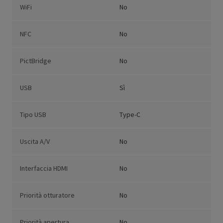
WiFi
No
NFC
No
PictBridge
No
USB
Sì
Tipo USB
Type-C
Uscita A/V
No
Interfaccia HDMI
No
Priorità otturatore
No
Priorità apertura
No