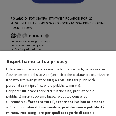
POLAROID
FOT. STAMPA ISTANTANEA POLAROID POP, 20
MEGAPIXEL, BLU - PRMG GRADING ROCN - 14.99%
-
PRMG GRADING
ROCN - 14.99%
BUONO
R
: Confezione non originale integra
O
: Accessori principali presenti
C
: Estetica prodotto buona
N
: Prodotto funzionante
Rispettiamo la tua privacy
Prodotto Nuovo
93.88
-14.99%
Prezzo ridotto da
a
Ricondizionato
79.80
-50%
Utilizziamo cookies, compresi quelli di terze parti, necessari per il
39.90
funzionamento del sito Web (tecnici) o che ci aiutano a ottimizzare
In Promozione
il nostro sito Web (funzionalità) e a visualizzare pubblicità
personalizzata (profilazione e pubblicità mirata).
Aggiungi al carrello
Per poter utilizzare i servizi di funzionalità, profilazione e
pubblicità mirata abbiamo bisogno del tuo consenso.
Cliccando su "Accetta tutti", acconsenti volontariamente
all’uso di cookie di funzionalità, profilazione e pubblicità
SCONTO RICONDIZIONATI
mirata. Puoi scegliere per quali categorie di cookie
Approfitta dello sconto del 50% sul prodotto ricondizionato.