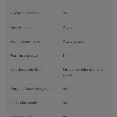
Risoluzione Ultra HD
No
Tipo di mirino
Ottico
Informazioni mirino
Ottico esteso
Flash incorporato
Sì
Caratteristiche flash
Strobo con tubo scarico a
vuoto
Funzione Face Recognition
No
Serial Shot Mode
No
Formato RAW
No