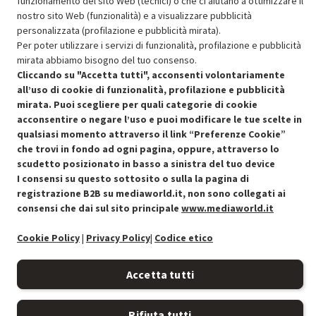
funzionamento del sito Web (tecnici) o che ci aiutano a ottimizzare il
nostro sito Web (funzionalità) e a visualizzare pubblicità
SCONTO RICONDIZIONATI
personalizzata (profilazione e pubblicità mirata).
Approfitta dello sconto del 15% sul prodotto ricondizionato.
Per poter utilizzare i servizi di funzionalità, profilazione e pubblicità
mirata abbiamo bisogno del tuo consenso.
Cliccando su "Accetta tutti", acconsenti volontariamente
all’uso di cookie di funzionalità, profilazione e pubblicità
mirata. Puoi scegliere per quali categorie di cookie
acconsentire o negare l’uso e puoi modificare le tue scelte in
Condizioni generali di vendita
qualsiasi momento attraverso il link “Preferenze Cookie”
Recedere dal contratto qui
che trovi in fondo ad ogni pagina, oppure, attraverso lo
Cookie Policy
scudetto posizionato in basso a sinistra del tuo device
I consensi su questo sottosito o sulla la pagina di
registrazione B2B su mediaworld.it, non sono collegati ai
Preferenze cookie
consensi che dai sul sito principale
www.mediaworld.it
Informativa privacy
Cookie Policy
|
Privacy Policy
|
Codice etico
Accessibilità
Accetta tutti
Rifiuta tutti