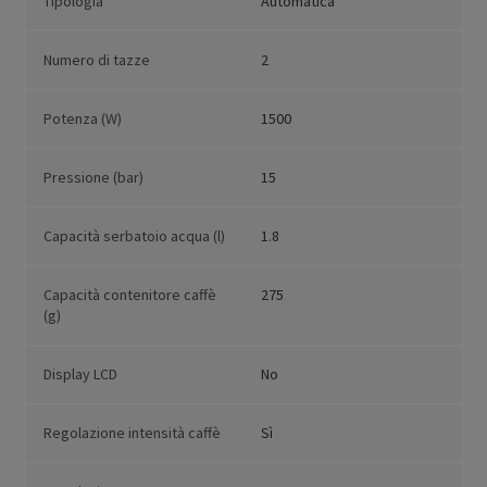
Tipologia
Automatica
Numero di tazze
2
Potenza (W)
1500
Pressione (bar)
15
Capacità serbatoio acqua (l)
1.8
Capacità contenitore caffè
275
(g)
Display LCD
No
Regolazione intensità caffè
Sì