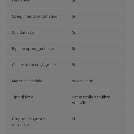
Pannarello
Sì
Spegnimento automatico:
Si
Scaldatazze
No
Ripiano appoggia tazze
Sì
Cassetto raccogli gocce
Sì
Materiale caldaia
Acciaio Inox
Tipo di filtro
Compatibile con filtro
AquaClean
Gruppo erogatore
Sì
estraibile