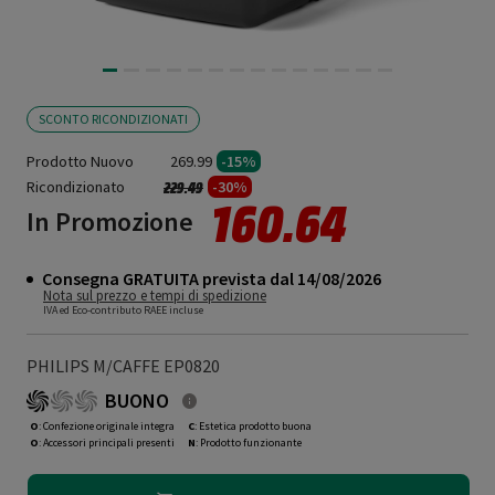
SCONTO RICONDIZIONATI
Prodotto Nuovo
269.99
-15%
Ricondizionato
Prezzo ridotto da
a
-30%
229.49
160.64
In Promozione
Consegna GRATUITA prevista dal 14/08/2026
Nota sul prezzo e tempi di spedizione
IVA ed Eco-contributo RAEE incluse
PHILIPS M/CAFFE EP0820
BUONO
O
: Confezione originale integra
C
: Estetica prodotto buona
O
: Accessori principali presenti
N
: Prodotto funzionante