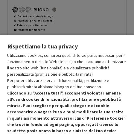
BUONO
O
: Confezione originale integra
O
: Accessori principali presenti
C
: Estetica prodotto buona
N
: Prodotto funzionante
Prodotto Nuovo
299.99
-15%
Rispettiamo la tua privacy
Prezzo ridotto da
a
Ricondizionato
254.99
-30%
178.49
In Promozione
Utilizziamo cookies, compresi quelli di terze parti, necessari per il
funzionamento del sito Web (tecnici) o che ci aiutano a ottimizzare
il nostro sito Web (funzionalità) e a visualizzare pubblicità
Aggiungi al carrello
personalizzata (profilazione e pubblicità mirata).
Per poter utilizzare i servizi di funzionalità, profilazione e
pubblicità mirata abbiamo bisogno del tuo consenso.
SCONTO RICONDIZIONATI
Cliccando su "Accetta tutti", acconsenti volontariamente
Approfitta dello sconto del 30% sul prodotto ricondizionato.
all’uso di cookie di funzionalità, profilazione e pubblicità
mirata. Puoi scegliere per quali categorie di cookie
acconsentire o negare l’uso e puoi modificare le tue scelte
in qualsiasi momento attraverso il link “Preferenze Cookie”
che trovi in fondo ad ogni pagina, oppure, attraverso lo
scudetto posizionato in basso a sinistra del tuo device