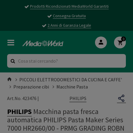
Prodotti Ricondizionati MediaWorld Garantiti
Consegna Gratuita
2 Anni di Garanzia Legale
0
PICCOLI ELETTRODOMESTICI DA CUCINA E CAFFE'
Preparazione cibi
Macchine Pasta
PHILIPS
Art.No. 423476 |
PHILIPS
Macchina pasta fresca
automatica PHILIPS Pasta Maker Series
7000 HR2660/00
-
PRMG GRADING ROBN