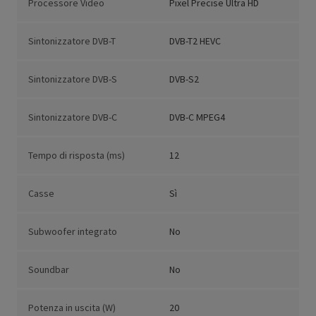
Processore Video
Pixel Precise Ultra HD
Sintonizzatore DVB-T
DVB-T2 HEVC
Sintonizzatore DVB-S
DVB-S2
Sintonizzatore DVB-C
DVB-C MPEG4
Tempo di risposta (ms)
12
Casse
Sì
Subwoofer integrato
No
Soundbar
No
Potenza in uscita (W)
20