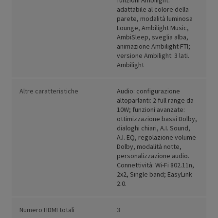
funzioni Ambilight:
adattabile al colore della
parete, modalità luminosa
Lounge, Ambilight Music,
AmbiSleep, sveglia alba,
animazione Ambilight FTI;
versione Ambilight: 3 lati.
Ambilight
Altre caratteristiche
Audio: configurazione
altoparlanti: 2 full range da
10W; funzioni avanzate:
ottimizzazione bassi Dolby,
dialoghi chiari, A.I. Sound,
A.I. EQ, regolazione volume
Dolby, modalità notte,
personalizzazione audio.
Connettività: Wi-Fi 802.11n,
2x2, Single band; EasyLink
2.0.
Numero HDMI totali
3