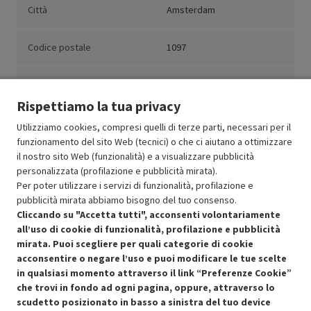
Città
Amsterdam
Codice postale
1097
Paese
Paesi Bassi
Rispettiamo la tua privacy
Utilizziamo cookies, compresi quelli di terze parti, necessari per il
funzionamento del sito Web (tecnici) o che ci aiutano a ottimizzare
il nostro sito Web (funzionalità) e a visualizzare pubblicità
Resi e garanzie
personalizzata (profilazione e pubblicità mirata).
Per poter utilizzare i servizi di funzionalità, profilazione e
Stato prodotti
pubblicità mirata abbiamo bisogno del tuo consenso.
Cliccando su "Accetta tutti", acconsenti volontariamente
all’uso di cookie di funzionalità, profilazione e pubblicità
mirata. Puoi scegliere per quali categorie di cookie
acconsentire o negare l’uso e puoi modificare le tue scelte
in qualsiasi momento attraverso il link “Preferenze Cookie”
che trovi in fondo ad ogni pagina, oppure, attraverso lo
scudetto posizionato in basso a sinistra del tuo device