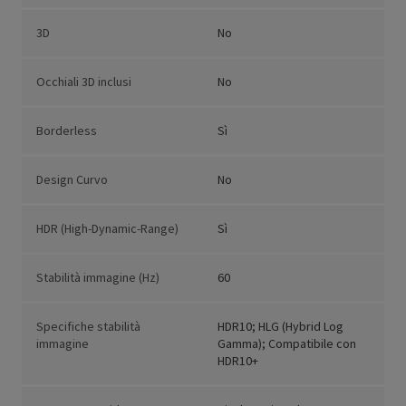
3D
No
Occhiali 3D inclusi
No
Borderless
Sì
Design Curvo
No
HDR (High-Dynamic-Range)
Sì
Stabilità immagine (Hz)
60
Specifiche stabilità
HDR10; HLG (Hybrid Log
immagine
Gamma); Compatibile con
HDR10+