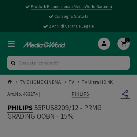
Prodotti Ricondizionati MediaWorld Garantiti
Consegna Gratuita
2 Anni di Garanzia Legale
0
TV E HOME CINEMA
TV
TV Ultra HD 4K
PHILIPS
Art.No. 463274 |
PHILIPS
55PUS8209/12
-
PRMG
GRADING OOBN - 15%