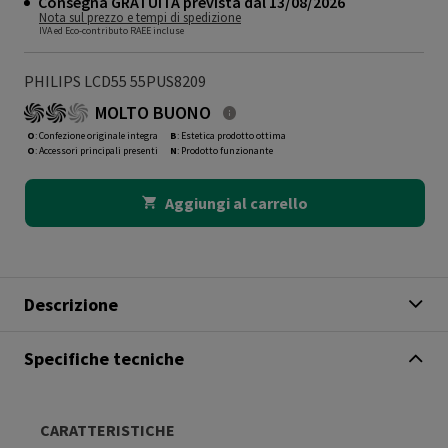
Consegna GRATUITA prevista dal 13/08/2026
Nota sul prezzo e tempi di spedizione
IVA ed Eco-contributo RAEE incluse
PHILIPS LCD55 55PUS8209
MOLTO BUONO
O
: Confezione originale integra
B
: Estetica prodotto ottima
O
: Accessori principali presenti
N
: Prodotto funzionante
Aggiungi al carrello
Descrizione
Specifiche tecniche
CARATTERISTICHE