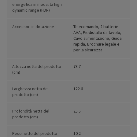
energetica in modalità high
dynamic range (HDR)
Accessori in dotazione
Telecomando, 2 batterie
AAA, Piedistallo da tavolo,
Cavo alimentazione, Guida
rapida, Brochure legale e
per la sicurezza
Altezza netta del prodotto
73.7
(cm)
Larghezza netta del
122.6
prodotto (cm)
Profondità netta del
25.5
prodotto (cm)
Peso netto del prodotto
10.2