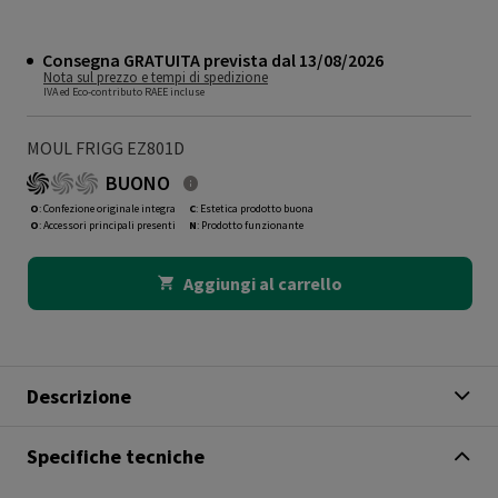
Consegna GRATUITA prevista dal 13/08/2026
Nota sul prezzo e tempi di spedizione
IVA ed Eco-contributo RAEE incluse
MOUL FRIGG EZ801D
BUONO
O
: Confezione originale integra
C
: Estetica prodotto buona
O
: Accessori principali presenti
N
: Prodotto funzionante
Aggiungi al carrello
Descrizione
Specifiche tecniche