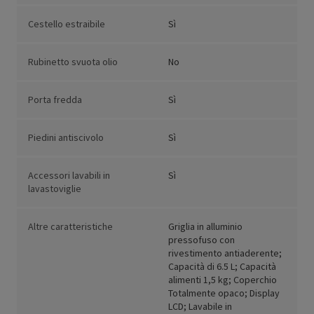
Cestello estraibile
Sì
Rubinetto svuota olio
No
Porta fredda
Sì
Piedini antiscivolo
Sì
Accessori lavabili in
Sì
lavastoviglie
Altre caratteristiche
Griglia in alluminio
pressofuso con
rivestimento antiaderente;
Capacità di 6.5 L; Capacità
alimenti 1,5 kg; Coperchio
Totalmente opaco; Display
LCD; Lavabile in