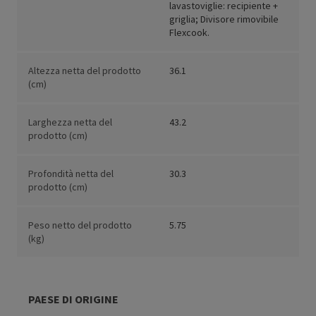
lavastoviglie: recipiente +
griglia; Divisore rimovibile
Flexcook.
Altezza netta del prodotto
36.1
(cm)
Larghezza netta del
43.2
prodotto (cm)
Profondità netta del
30.3
prodotto (cm)
Peso netto del prodotto
5.75
(kg)
PAESE DI ORIGINE