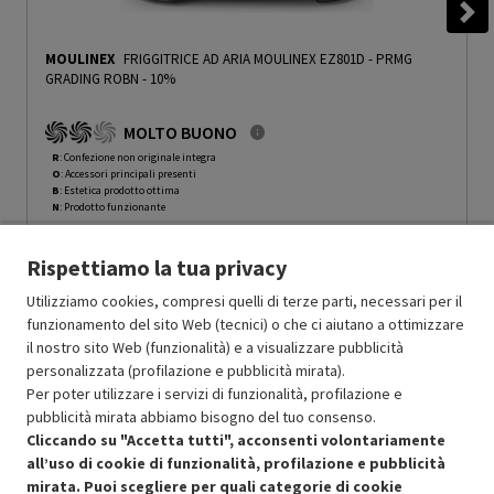
MOULINEX
FRIGGITRICE AD ARIA MOULINEX EZ801D
-
PRMG
GRADING ROBN - 10%
MOLTO BUONO
R
: Confezione non originale integra
O
: Accessori principali presenti
B
: Estetica prodotto ottima
N
: Prodotto funzionante
Prodotto Nuovo
94.99
-10%
Rispettiamo la tua privacy
Prezzo ridotto da
a
Ricondizionato
85.49
-30%
59.84
In Promozione
Utilizziamo cookies, compresi quelli di terze parti, necessari per il
funzionamento del sito Web (tecnici) o che ci aiutano a ottimizzare
il nostro sito Web (funzionalità) e a visualizzare pubblicità
Aggiungi al carrello
personalizzata (profilazione e pubblicità mirata).
Per poter utilizzare i servizi di funzionalità, profilazione e
pubblicità mirata abbiamo bisogno del tuo consenso.
OFFERTE IMPERDIBILI
Cliccando su "Accetta tutti", acconsenti volontariamente
Risparmio garantito rispetto al corrispondente prodotto nuovo.
all’uso di cookie di funzionalità, profilazione e pubblicità
mirata. Puoi scegliere per quali categorie di cookie