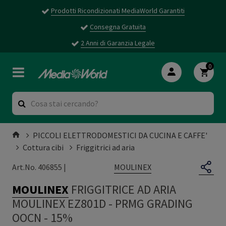
Prodotti Ricondizionati MediaWorld Garantiti
Consegna Gratuita
2 Anni di Garanzia Legale
0
PICCOLI ELETTRODOMESTICI DA CUCINA E CAFFE'
Cottura cibi
Friggitrici ad aria
MOULINEX
Art.No. 406855 |
MOULINEX
FRIGGITRICE AD ARIA
MOULINEX EZ801D
-
PRMG GRADING
OOCN - 15%