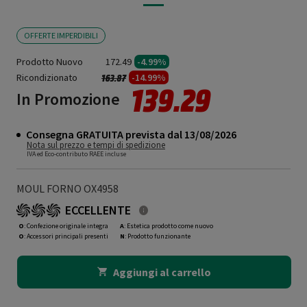
OFFERTE IMPERDIBILI
Prodotto Nuovo
172.49
-4.99%
Ricondizionato
Prezzo ridotto da
a
-14.99%
163.87
139.29
In Promozione
Consegna GRATUITA prevista dal 13/08/2026
Nota sul prezzo e tempi di spedizione
IVA ed Eco-contributo RAEE incluse
MOUL FORNO OX4958
ECCELLENTE
O
: Confezione originale integra
A
: Estetica prodotto come nuovo
O
: Accessori principali presenti
N
: Prodotto funzionante
Aggiungi al carrello