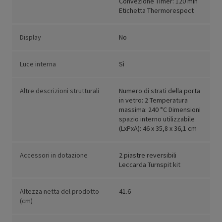
Convezione Timer: 120 min
Etichetta Thermorespect
Display
No
Luce interna
Sì
Altre descrizioni strutturali
Numero di strati della porta
in vetro: 2 Temperatura
massima: 240 °C Dimensioni
spazio interno utilizzabile
(LxPxA): 46 x 35,8 x 36,1 cm
Accessori in dotazione
2 piastre reversibili
Leccarda Turnspit kit
Altezza netta del prodotto
41.6
(cm)