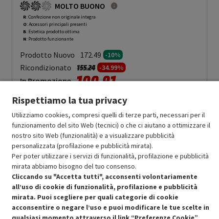
MOLTO BUONO
R
: Confezione non originale integra
O
: Accessori principali presenti
B
: Estetica prodotto ottima
N
: Prodotto funzionante
Prodotto Nuovo
172.49
-10%
Prezzo ridotto da
a
Ricondizionato
155.24
-34.99%
100.91
In Promozione
Rispettiamo la tua privacy
Aggiungi al carrello
Utilizziamo cookies, compresi quelli di terze parti, necessari per il
funzionamento del sito Web (tecnici) o che ci aiutano a ottimizzare il
nostro sito Web (funzionalità) e a visualizzare pubblicità
OFFERTE IMPERDIBILI
personalizzata (profilazione e pubblicità mirata).
Risparmio garantito rispetto al corrispondente prodotto nuovo.
Per poter utilizzare i servizi di funzionalità, profilazione e pubblicità
mirata abbiamo bisogno del tuo consenso.
Cliccando su "Accetta tutti", acconsenti volontariamente
all’uso di cookie di funzionalità, profilazione e pubblicità
mirata. Puoi scegliere per quali categorie di cookie
acconsentire o negare l’uso e puoi modificare le tue scelte in
qualsiasi momento attraverso il link “Preferenze Cookie”