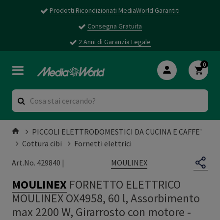
Prodotti Ricondizionati MediaWorld Garantiti
Consegna Gratuita
2 Anni di Garanzia Legale
0
PICCOLI ELETTRODOMESTICI DA CUCINA E CAFFE'
Cottura cibi
Fornetti elettrici
MOULINEX
Art.No. 429840 |
MOULINEX
FORNETTO ELETTRICO
MOULINEX OX4958, 60 l, Assorbimento
max 2200 W, Girarrosto con motore -