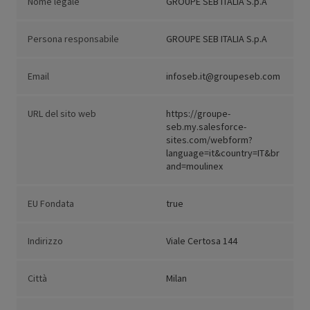
Nome legale
GROUPE SEB ITALIA S.p.A
Persona responsabile
GROUPE SEB ITALIA S.p.A
Email
infoseb.it@groupeseb.com
URL del sito web
https://groupe-
seb.my.salesforce-
sites.com/webform?
language=it&country=IT&br
and=moulinex
EU Fondata
true
Indirizzo
Viale Certosa 144
Città
Milan