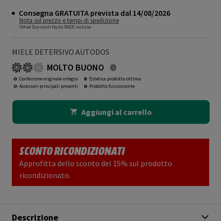
Consegna GRATUITA prevista dal 14/08/2026
Nota sul prezzo e tempi di spedizione
IVA ed Eco-contributo RAEE incluse
MIELE DETERSIVO AUTODOS
MOLTO BUONO
O
: Confezione originale integra
B
: Estetica prodotto ottima
O
: Accessori principali presenti
N
: Prodotto funzionante
Aggiungi al carrello
SCONTO RICONDIZIONATI
Approfitta dello sconto del 15% sul prodotto
ricondizionato.
Descrizione