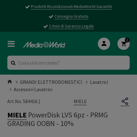
Prodotti Ricondizionati MediaWorld Garantiti
Consegna Gratuita
2 Anni di Garanzia Legale
0
GRANDI ELETTRODOMESTICI
Lavatrici
Accessori Lavatrici
MIELE
Art.No. 584416 |
MIELE
PowerDisk LVS 6pz
-
PRMG
GRADING OOBN - 10%