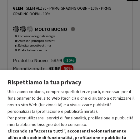
GLEM
GLEM ALZ70 - PRMG GRADING OOBN - 10%
-
PRMG
GRADING OOBN - 10%
MOLTO BUONO
O
: Confezione originale integra
O
: Accessori principali presenti
B
: Estetica prodotto ottima
N
: Prodotto funzionante
Prodotto Nuovo
58.99
-10%
Prezzo ridotto da
a
Ricondizionato
53.09
-50%
26.54
In Promozione
Rispettiamo la tua privacy
Utilizziamo cookies, compresi quelli di terze parti, necessari per il
Aggiungi al carrello
funzionamento del sito Web (tecnici) o che ci aiutano a ottimizzare il
nostro sito Web (funzionalità) e a visualizzare pubblicità
personalizzata (profilazione e pubblicità mirata).
SCONTO RICONDIZIONATI
Per poter utilizzare i servizi di funzionalità, profilazione e pubblicità
Approfitta dello sconto del 50% sul prodotto ricondizionato.
mirata abbiamo bisogno del tuo consenso.
Cliccando su "Accetta tutti", acconsenti volontariamente
all’uso di cookie di funzionalità, profilazione e pubblicità