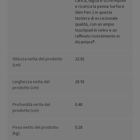
carica, digita e scrivi Riponi
e ricarica la penna Surface
Slim Pen 2 in questa
tastiera di eccezionale
qualità, con un ampio
touchpad in vetro e un
raffinato rivestimento in
Alcantara®.
Altezza netta del prodotto
22.61
(cm)
Larghezza netta del
28.91
prodotto (cm)
Profondità netta del
0.48
prodotto (cm)
Peso netto del prodotto
0.28
(kg)