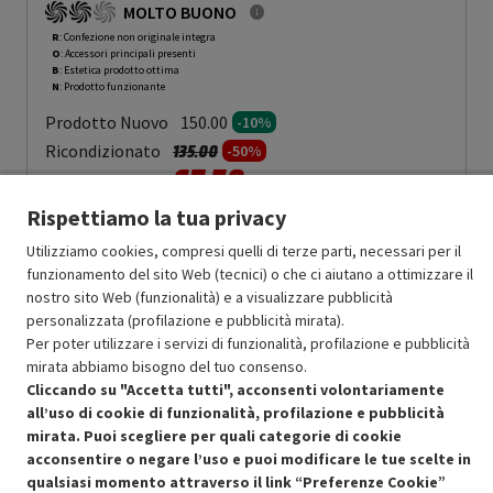
MOLTO BUONO
R
: Confezione non originale integra
O
: Accessori principali presenti
B
: Estetica prodotto ottima
N
: Prodotto funzionante
Prodotto Nuovo
150.00
-10%
Prezzo ridotto da
a
Ricondizionato
135.00
-50%
67.50
In Promozione
Rispettiamo la tua privacy
Aggiungi al carrello
Utilizziamo cookies, compresi quelli di terze parti, necessari per il
funzionamento del sito Web (tecnici) o che ci aiutano a ottimizzare il
nostro sito Web (funzionalità) e a visualizzare pubblicità
SCONTO RICONDIZIONATI
personalizzata (profilazione e pubblicità mirata).
Approfitta dello sconto del 50% sul prodotto ricondizionato.
Per poter utilizzare i servizi di funzionalità, profilazione e pubblicità
mirata abbiamo bisogno del tuo consenso.
Cliccando su "Accetta tutti", acconsenti volontariamente
all’uso di cookie di funzionalità, profilazione e pubblicità
mirata. Puoi scegliere per quali categorie di cookie
acconsentire o negare l’uso e puoi modificare le tue scelte in
qualsiasi momento attraverso il link “Preferenze Cookie”
Condizioni generali di vendita