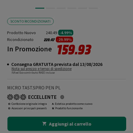
SCONTO RICONDIZIONATI
Prodotto Nuovo
240.49
-4.99%
Ricondizionato
Prezzo ridotto da
a
-29.99%
228.47
159.93
In Promozione
Consegna GRATUITA prevista dal 13/08/2026
Nota sul prezzo e tempi di spedizione
IVA ed Eco-contributo RAEE incluse
MICRO TAST.SPRO PEN PL
ECCELLENTE
O
: Confezione originale integra
A
: Estetica prodotto come nuovo
O
: Accessori principali presenti
N
: Prodotto funzionante
Aggiungi al carrello