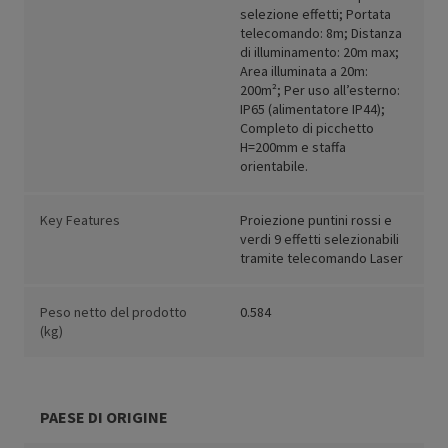
selezione effetti; Portata
telecomando: 8m; Distanza
di illuminamento: 20m max;
Area illuminata a 20m:
200m²; Per uso all’esterno:
IP65 (alimentatore IP44);
Completo di picchetto
H=200mm e staffa
orientabile.
Key Features
Proiezione puntini rossi e
verdi 9 effetti selezionabili
tramite telecomando Laser
Peso netto del prodotto
0.584
(kg)
PAESE DI ORIGINE