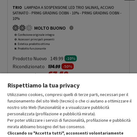
TRIO
LAMPADA A SOSPENSIONE LED TRIO SALINAS, ACCIAIO
SATINATO - PRMG GRADING OOBN - 10%
-
PRMG GRADING OOBN -
10%
MOLTO BUONO
O
: Confezione originale integra
O
: Accessori principali presenti
B
: Estetica prodotto ottima
N
: Prodotto funzionante
Prodotto Nuovo
149.99
-10%
Prezzo ridotto da
a
Ricondizionato
134.99
-50%
67.49
In Promozione
Rispettiamo la tua privacy
Aggiungi al carrello
Utilizziamo cookies, compresi quelli di terze parti, necessari per il
funzionamento del sito Web (tecnici) o che ci aiutano a ottimizzare il
nostro sito Web (funzionalità) e a visualizzare pubblicità
SCONTO RICONDIZIONATI
personalizzata (profilazione e pubblicità mirata).
Approfitta dello sconto del 50% sul prodotto ricondizionato.
Per poter utilizzare i servizi di funzionalità, profilazione e pubblicità
mirata abbiamo bisogno del tuo consenso.
Cliccando su "Accetta tutti", acconsenti volontariamente