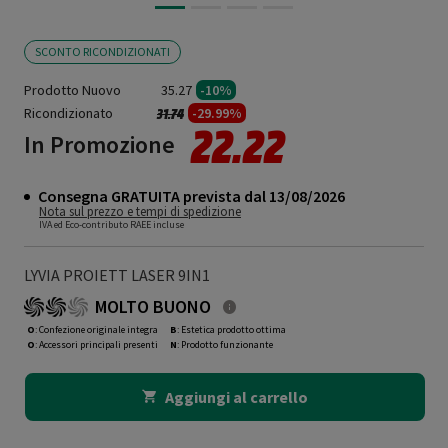
SCONTO RICONDIZIONATI
Prodotto Nuovo
35.27
-10%
Ricondizionato
Prezzo ridotto da
a
-29.99%
31.74
22.22
In Promozione
Consegna GRATUITA prevista dal 13/08/2026
Nota sul prezzo e tempi di spedizione
IVA ed Eco-contributo RAEE incluse
LYVIA PROIETT LASER 9IN1
MOLTO BUONO
O
: Confezione originale integra
B
: Estetica prodotto ottima
O
: Accessori principali presenti
N
: Prodotto funzionante
Aggiungi al carrello