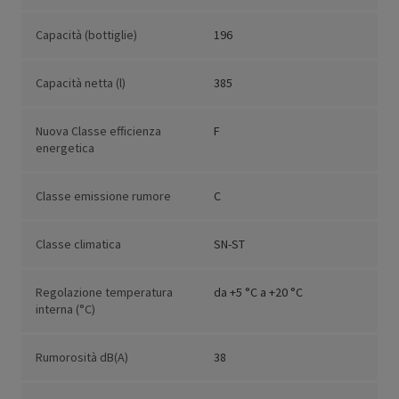
Capacità (bottiglie)
196
Capacità netta (l)
385
Nuova Classe efficienza
F
energetica
Classe emissione rumore
C
Classe climatica
SN-ST
Regolazione temperatura
da +5 °C a +20 °C
interna (°C)
Rumorosità dB(A)
38