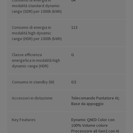
Consumo di energia in
64
modalità standard dynamic
range (SDR) per 1000h (kWh)
Consumo di energia in
113
modalità high dynamic
range (HDR) per 1000h (kWh)
Classe efficienza
G
energetica in modalità high
dynamic range (HDR)
Consumo in standby (W)
0.5
Accessori in dotazione
Telecomando Puntatore AI;
Base da appoggio
Key Features
Dynamic QNED Color con
100% Volume colore
Processore a8 Gen2 con AI