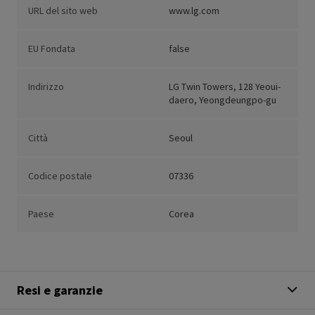
URL del sito web
www.lg.com
EU Fondata
false
Indirizzo
LG Twin Towers, 128 Yeoui-
daero, Yeongdeungpo-gu
Città
Seoul
Codice postale
07336
Paese
Corea
Resi e garanzie