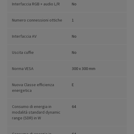
Interfaccia RGB + audio L/R
No
Numero connessioni ottiche
1
Interfaccia AV
No
Uscita cuffie
No
Norma VESA
300 x 300 mm
Nuova Classe efficienza
E
energetica
Consumo di energia in
64
modalità standard dynamic
range (SDR) in W