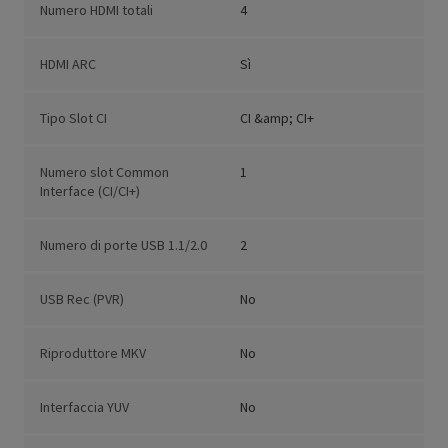
Numero HDMI totali
4
HDMI ARC
Sì
Tipo Slot CI
CI &amp; CI+
Numero slot Common
1
Interface (CI/CI+)
Numero di porte USB 1.1/2.0
2
USB Rec (PVR)
No
Riproduttore MKV
No
Interfaccia YUV
No