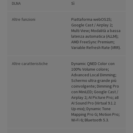
DLNA
Sì
Altre funzioni
Piattaforma webOS25;
Google Cast / Airplay 2;
Multi View; Modalità a bassa
latenza automatica (ALLM);
AMD FreeSync Premium;
Variable Refresh Rate (VRR).
Altre caratteristiche
Dynamic QNED Color con
100% Volume colore;
Advanced Local Dimming;
Schermo ultra-grande più
coinvolgente; Dimming Pro
con MiniLED; Google Cast /
Airplay 2; AI Picture Pro; a8
AI Sound Pro (Virtual 9.1.2
Up-mix); Dynamic Tone
Mapping Pro G; Motion Pro;
Wi-Fi 6; Bluetooth 5.3.