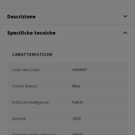
Descrizione
Specifiche tecniche
CARATTERISTICHE
Color Hex Code
#494947
Colore (basic):
Blue
Artificial Intelligence:
Full AI
Gamma
2025
Tipologia dello schermo
QNED