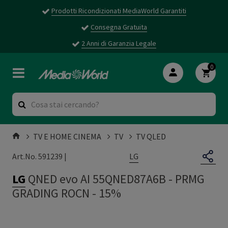
Prodotti Ricondizionati MediaWorld Garantiti
Consegna Gratuita
2 Anni di Garanzia Legale
0
TV E HOME CINEMA
TV
TV QLED
LG
Art.No. 591239 |
LG
QNED evo AI 55QNED87A6B
-
PRMG
GRADING ROCN - 15%