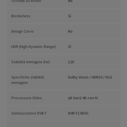
Occhiali 3D inclusi
No
Borderless
Sì
Design Curvo
No
HDR (High-Dynamic-Range)
Sì
Stabilità immagine (Hz)
120
Specifiche stabilità
Dolby Vision / HDR10 / HLG
immagine
Processore Video
a8 Gen2 4K con AI
Sintonizzatore DVB-T
DVB-T2 HEVC