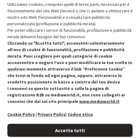
Utilizziamo cookies, compresi quelli di terze parti, necessari per il
OFFERTE IMPERDIBILI
funzionamento del sito Web (tecnici) o che ci aiutano a ottimizzare il
Risparmio garantito rispetto al corrispondente prodotto nuovo.
nostro sito Web (funzionalità) e a visualizzare pubblicità
personalizzata (profilazione e pubblicità mirata).
Per poter utilizzare i servizi di funzionalità, profilazione e pubblicità
mirata abbiamo bisogno del tuo consenso.
Cliccando su "Accetta tutti", acconsenti volontariamente
all’uso di cookie di funzionalità, profilazione e pubblicità
mirata. Puoi scegliere per quali categorie di cookie
Condizioni generali di vendita
Recedere dal contratto qui
acconsentire o negare l’uso e puoi modificare le tue scelte in
qualsiasi momento attraverso il link “Preferenze Cookie”
Cookie Policy
che trovi in fondo ad ogni pagina, oppure, attraverso lo
scudetto posizionato in basso a sinistra del tuo device
Preferenze cookie
I consensi su questo sottosito o sulla la pagina di
registrazione B2B su mediaworld.it, non sono collegati ai
consensi che dai sul sito principale
www.mediaworld.it
Informativa privacy
Cookie Policy
|
Privacy Policy
|
Codice etico
Accessibilità
Accetta tutti