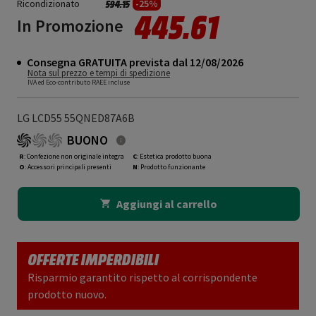
Ricondizionato
Prezzo ridotto da
a
-25%
594.15
445.61
In Promozione
Consegna GRATUITA prevista dal 12/08/2026
Nota sul prezzo e tempi di spedizione
IVA ed Eco-contributo RAEE incluse
LG LCD55 55QNED87A6B
BUONO
R
: Confezione non originale integra
C
: Estetica prodotto buona
O
: Accessori principali presenti
N
: Prodotto funzionante
Aggiungi al carrello
OFFERTE IMPERDIBILI
Risparmio garantito rispetto al corrispondente
prodotto nuovo.