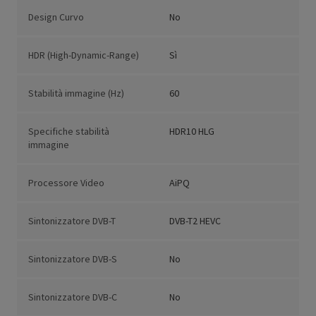
Design Curvo
No
HDR (High-Dynamic-Range)
Sì
Stabilità immagine (Hz)
60
Specifiche stabilità
HDR10 HLG
immagine
Processore Video
AiPQ
Sintonizzatore DVB-T
DVB-T2 HEVC
Sintonizzatore DVB-S
No
Sintonizzatore DVB-C
No