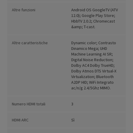
Altre funzioni
Android OS GoogleTV (ATV
12.0); Google Play Store;
HbbTV 2.0.2; Chromecast
&amp; T-cast.
Altre caratteristiche
Dynamic color; Contrasto
Dinamico Mega; UHD
Machine Learning AI SR;
Digital Noise Reduction;
Dolby AC4 Dolby TrueHD;
Dolby Atmos DTS Virtual-X
Virtualization; Bluetooth
A2DP HID; WiFi Integrato
ac/n/g 2.4/5Ghz MIMO.
Numero HDMI totali
3
HDMI ARC
Sì