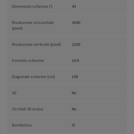
Dimensioni schermo (')
43
Risoluzione orizzontale
3840
(pixel)
Risoluzione verticale (pixel)
2160
Formato schermo
16:9
Diagonale schermo (cm)
108
3D
No
Occhiali 3D inclusi
No
Borderless
Sì