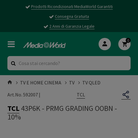
Prodotti Ricondizionati MediaWorld Garantiti
Consegna Gratuita
2 Anni di Garanzia Legale
0
TV E HOME CINEMA
TV
TV QLED
TCL
Art.No. 592007 |
TCL
43P6K
-
PRMG GRADING OOBN -
10%