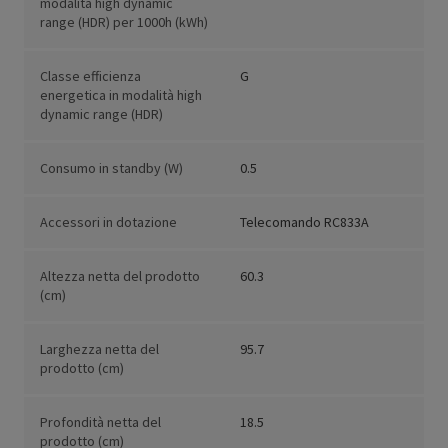
modalità high dynamic
range (HDR) per 1000h (kWh)
Classe efficienza
G
energetica in modalità high
dynamic range (HDR)
Consumo in standby (W)
0.5
Accessori in dotazione
Telecomando RC833A
Altezza netta del prodotto
60.3
(cm)
Larghezza netta del
95.7
prodotto (cm)
Profondità netta del
18.5
prodotto (cm)