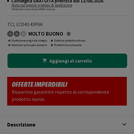
Consegna GRATUITA prevista dal 13/08/2026
Nota sul prezzo e tempi di spedizione
IVA ed Eco-contributo RAEE incluse
TCL LCD43 43P6K
MOLTO BUONO
O
: Confezione originale integra
B
: Estetica prodotto ottima
O
: Accessori principali presenti
N
: Prodotto funzionante
Aggiungi al carrello
OFFERTE IMPERDIBILI
Risparmio garantito rispetto al corrispondente
prodotto nuovo.
Descrizione