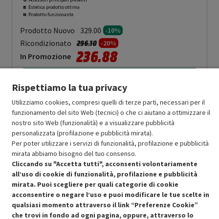
B
: Estetica prodotto ottima
N
: Prodotto funzionante
Prodotto Nuovo
329.00
-10%
Prezzo ridotto da
a
Ricondizionato
296.10
-20%
236.88
In Promozione
Aggiungi al carrello
Rispettiamo la tua privacy
Utilizziamo cookies, compresi quelli di terze parti, necessari per il
funzionamento del sito Web (tecnici) o che ci aiutano a ottimizzare il
OFFERTE IMPERDIBILI
nostro sito Web (funzionalità) e a visualizzare pubblicità
Risparmio garantito rispetto al corrispondente prodotto nuovo.
personalizzata (profilazione e pubblicità mirata).
Per poter utilizzare i servizi di funzionalità, profilazione e pubblicità
mirata abbiamo bisogno del tuo consenso.
Cliccando su "Accetta tutti", acconsenti volontariamente
all’uso di cookie di funzionalità, profilazione e pubblicità
mirata. Puoi scegliere per quali categorie di cookie
acconsentire o negare l’uso e puoi modificare le tue scelte in
Condizioni generali di vendita
Recedere dal contratto qui
qualsiasi momento attraverso il link “Preferenze Cookie”
che trovi in fondo ad ogni pagina, oppure, attraverso lo
Cookie Policy