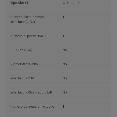
Tipo Slot CI
CI &amp; CI+
Numero slot Common
1
Interface (CI/CI+)
Numero di porte USB 3.0
1
USB Rec (PVR)
No
Riproduttore MKV
No
Interfaccia YUV
No
Interfaccia RGB + audio L/R
No
Numero connessioni ottiche
1