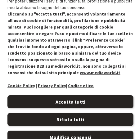
Per poter utilizzare i servizi di funzionalità, profilazione e pubblicità
mirata abbiamo bisogno del tuo consenso.
Cliccando su "Accetta tutti", acconsenti volontariamente
all’uso di cookie di funzionalità, profilazione e pubblicità
mirata. Puoi scegliere per quali categorie di cookie
Condizioni generali di vendita
acconsentire o negare l’uso e puoi modificare le tue scelte in
Recedere dal contratto qui
qualsiasi momento attraverso il link “Preferenze Cookie”
Cookie Policy
che trovi in fondo ad ogni pagina, oppure, attraverso lo
scudetto posizionato in basso a sinistra del tuo device
I consensi su questo sottosito o sulla la pagina di
Preferenze cookie
registrazione B2B su mediaworld.it, non sono collegati ai
consensi che dai sul sito principale
www.mediaworld.it
Informativa privacy
Cookie Policy
|
Privacy Policy
|
Codice etico
Accessibilità
Accetta tutti
Rifiuta tutti
Modifica consensi