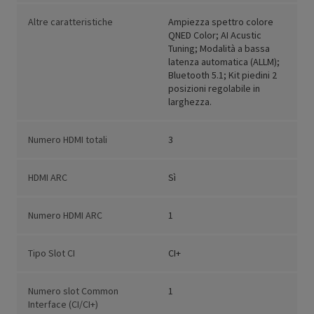
Altre caratteristiche
Ampiezza spettro colore
QNED Color; AI Acustic
Tuning; Modalità a bassa
latenza automatica (ALLM);
Bluetooth 5.1; Kit piedini 2
posizioni regolabile in
larghezza.
Numero HDMI totali
3
HDMI ARC
Sì
Numero HDMI ARC
1
Tipo Slot CI
CI+
Numero slot Common
1
Interface (CI/CI+)