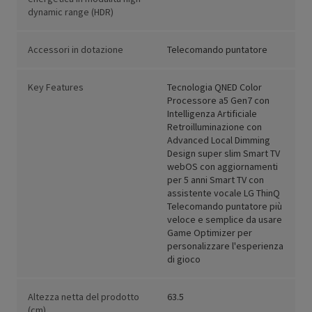
dynamic range (HDR)
Accessori in dotazione
Telecomando puntatore
Key Features
Tecnologia QNED Color
Processore a5 Gen7 con
Intelligenza Artificiale
Retroilluminazione con
Advanced Local Dimming
Design super slim Smart TV
webOS con aggiornamenti
per 5 anni Smart TV con
assistente vocale LG ThinQ
Telecomando puntatore più
veloce e semplice da usare
Game Optimizer per
personalizzare l'esperienza
di gioco
Altezza netta del prodotto
63.5
(cm)