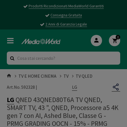
Prodotti Ricondizionati MediaWorld Garantiti
Consegna Gratuita
2 Anni di Garanzia Legale
0
TV E HOME CINEMA
TV
TV QLED
LG
Art.No. 592328 |
LG
QNED 43QNED80T6A TV QNED,
SMART TV, 43 ", QNED, Processore a5 4K
gen 7 con AI, Ashed Blue, Classe G -
PRMG GRADING OOCN - 15%
-
PRMG