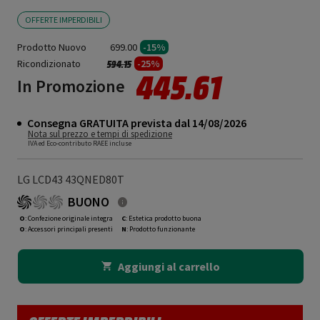
OFFERTE IMPERDIBILI
Prodotto Nuovo
699.00
-15%
Ricondizionato
Prezzo ridotto da
a
-25%
594.15
445.61
In Promozione
Consegna GRATUITA prevista dal 14/08/2026
Nota sul prezzo e tempi di spedizione
IVA ed Eco-contributo RAEE incluse
LG LCD43 43QNED80T
BUONO
O
: Confezione originale integra
C
: Estetica prodotto buona
O
: Accessori principali presenti
N
: Prodotto funzionante
Aggiungi al carrello