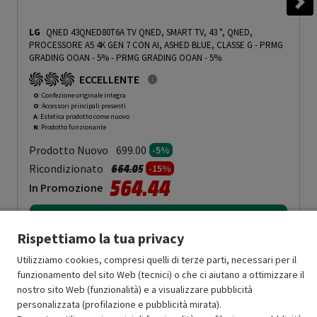
LG
QNED 43QNED80T6A TV QNED, SMART TV, 43 ", QNED,
PROCESSORE A5 4K GEN 7 CON AI, ASHED BLUE, CLASSE G - PRMG
GRADING OOAN - 5%
-
PRMG GRADING OOAN - 5%
ECCELLENTE
O
: Confezione originale integra
O
: Accessori principali presenti
A
: Estetica prodotto come nuovo
N
: Prodotto funzionante
Prodotto Nuovo
699.00
-5%
Prezzo ridotto da
a
Ricondizionato
664.05
-15%
564.44
In Promozione
Aggiungi al carrello
Rispettiamo la tua privacy
Utilizziamo cookies, compresi quelli di terze parti, necessari per il
funzionamento del sito Web (tecnici) o che ci aiutano a ottimizzare il
OFFERTE IMPERDIBILI
nostro sito Web (funzionalità) e a visualizzare pubblicità
Risparmio garantito rispetto al corrispondente prodotto nuovo.
personalizzata (profilazione e pubblicità mirata).