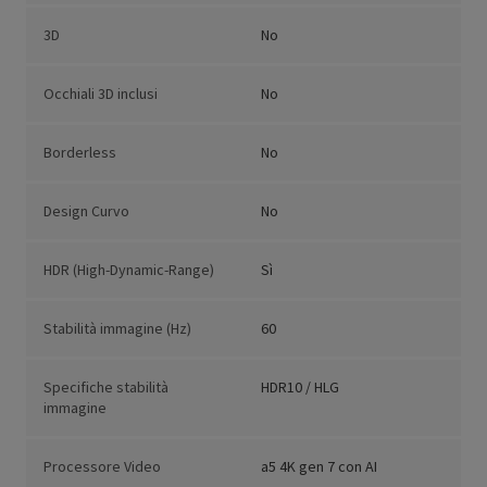
3D
No
Occhiali 3D inclusi
No
Borderless
No
Design Curvo
No
HDR (High-Dynamic-Range)
Sì
Stabilità immagine (Hz)
60
Specifiche stabilità
HDR10 / HLG
immagine
Processore Video
a5 4K gen 7 con AI