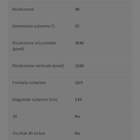
Risoluzione
4K
Dimensioni schermo (')
55
Risoluzione orizzontale
3840
(pixel)
Risoluzione verticale (pixel)
2160
Formato schermo
16:9
Diagonale schermo (cm)
139
3D
No
Occhiali 3D inclusi
No