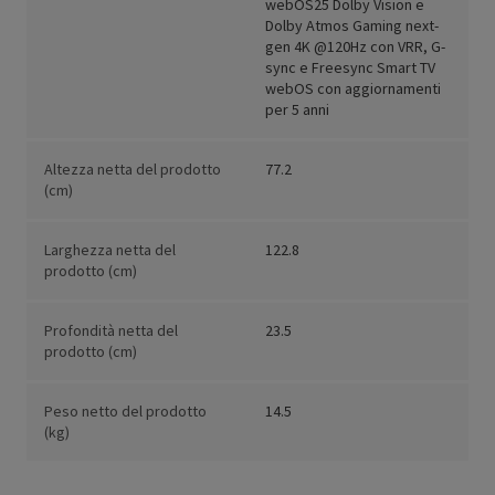
webOS25 Dolby Vision e
Dolby Atmos Gaming next-
gen 4K @120Hz con VRR, G-
sync e Freesync Smart TV
webOS con aggiornamenti
per 5 anni
Altezza netta del prodotto
77.2
(cm)
Larghezza netta del
122.8
prodotto (cm)
Profondità netta del
23.5
prodotto (cm)
Peso netto del prodotto
14.5
(kg)