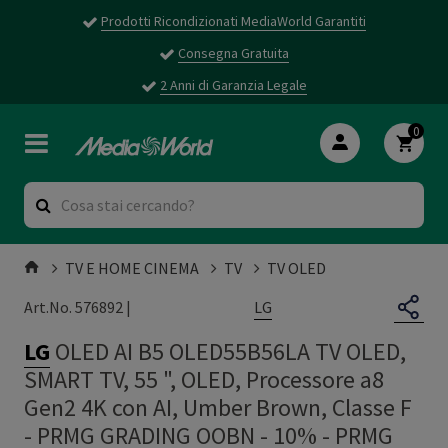
Prodotti Ricondizionati MediaWorld Garantiti
Consegna Gratuita
2 Anni di Garanzia Legale
0
TV E HOME CINEMA
TV
TV OLED
LG
Art.No. 576892 |
LG
OLED AI B5 OLED55B56LA TV OLED,
SMART TV, 55 ", OLED, Processore a8
Gen2 4K con AI, Umber Brown, Classe F
- PRMG GRADING OOBN - 10%
-
PRMG