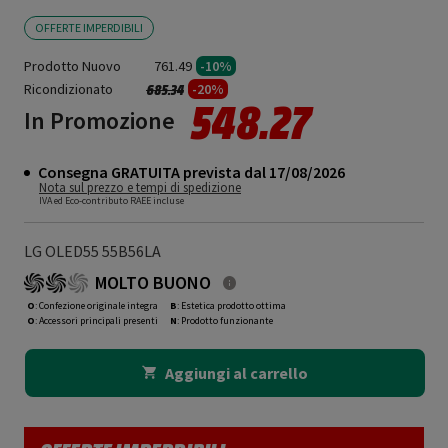
OFFERTE IMPERDIBILI
Prodotto Nuovo
761.49
-10%
Ricondizionato
Prezzo ridotto da
a
-20%
685.34
548.27
In Promozione
Consegna GRATUITA prevista dal 17/08/2026
Nota sul prezzo e tempi di spedizione
IVA ed Eco-contributo RAEE incluse
LG OLED55 55B56LA
MOLTO BUONO
O
: Confezione originale integra
B
: Estetica prodotto ottima
O
: Accessori principali presenti
N
: Prodotto funzionante
Aggiungi al carrello