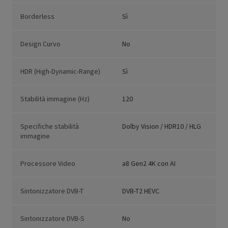
Borderless
Sì
Design Curvo
No
HDR (High-Dynamic-Range)
Sì
Stabilità immagine (Hz)
120
Specifiche stabilità
Dolby Vision / HDR10 / HLG
immagine
Processore Video
a8 Gen2 4K con AI
Sintonizzatore DVB-T
DVB-T2 HEVC
Sintonizzatore DVB-S
No