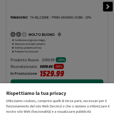
PANASONIC
TX-65LZ2000E
-
PRMG GRADING OOBN - 10%
MOLTO BUONO
O
: Confezione originale integra
O
: Accessori principali presenti
B
: Estetica prodotto ottima
N
: Prodotto funzionante
Prodotto Nuovo
3399.99
-10%
Prezzo ridotto da
a
Ricondizionato
3059.99
-50%
1529.99
In Promozione
Aggiungi al carrello
Rispettiamo la tua privacy
Utilizziamo cookies, compresi quelli di terze parti, necessari per il
SCONTO RICONDIZIONATI
funzionamento del sito Web (tecnici) o che ci aiutano a ottimizzare il
Approfitta dello sconto del 50% sul prodotto ricondizionato.
nostro sito Web (funzionalità) e a visualizzare pubblicità