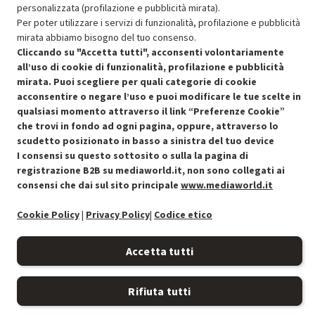
personalizzata (profilazione e pubblicità mirata).
Per poter utilizzare i servizi di funzionalità, profilazione e pubblicità
mirata abbiamo bisogno del tuo consenso.
Cliccando su "Accetta tutti", acconsenti volontariamente
all’uso di cookie di funzionalità, profilazione e pubblicità
mirata. Puoi scegliere per quali categorie di cookie
Condizioni generali di vendita
Recedere dal contratto qui
acconsentire o negare l’uso e puoi modificare le tue scelte in
qualsiasi momento attraverso il link “Preferenze Cookie”
Cookie Policy
che trovi in fondo ad ogni pagina, oppure, attraverso lo
scudetto posizionato in basso a sinistra del tuo device
Preferenze cookie
I consensi su questo sottosito o sulla la pagina di
registrazione B2B su mediaworld.it, non sono collegati ai
consensi che dai sul sito principale
www.mediaworld.it
Informativa privacy
Cookie Policy
|
Privacy Policy
|
Codice etico
Accessibilità
Accetta tutti
Rifiuta tutti