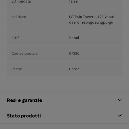
EU Fondata
false
Indirizzo
LG Twin Towers, 128 Yeoui-
daero, Yeongdeungpo-gu
Città
Seoul
Codice postale
07336
Paese
Corea
Resi e garanzie
Stato prodotti