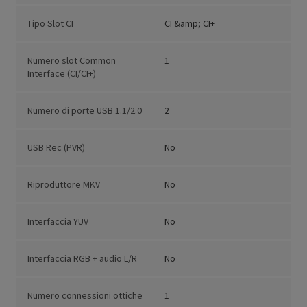
Tipo Slot CI
CI &amp; CI+
Numero slot Common
1
Interface (CI/CI+)
Numero di porte USB 1.1/2.0
2
USB Rec (PVR)
No
Riproduttore MKV
No
Interfaccia YUV
No
Interfaccia RGB + audio L/R
No
Numero connessioni ottiche
1