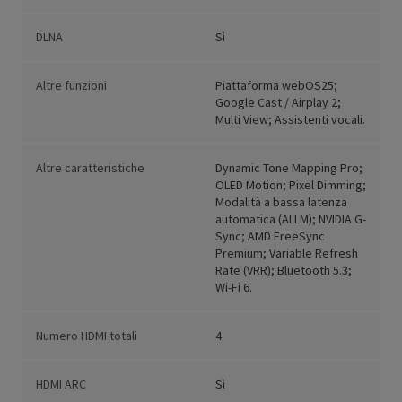
DLNA
Sì
Altre funzioni
Piattaforma webOS25;
Google Cast / Airplay 2;
Multi View; Assistenti vocali.
Altre caratteristiche
Dynamic Tone Mapping Pro;
OLED Motion; Pixel Dimming;
Modalità a bassa latenza
automatica (ALLM); NVIDIA G-
Sync; AMD FreeSync
Premium; Variable Refresh
Rate (VRR); Bluetooth 5.3;
Wi-Fi 6.
Numero HDMI totali
4
HDMI ARC
Sì