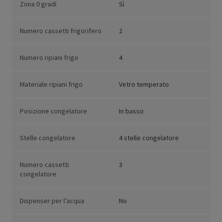
Zona 0 gradi
Sì
Numero cassetti frigorifero
2
Numero ripiani frigo
4
Materiale ripiani frigo
Vetro temperato
Posizione congelatore
In basso
Stelle congelatore
4 stelle congelatore
Numero cassetti
3
congelatore
Dispenser per l’acqua
No