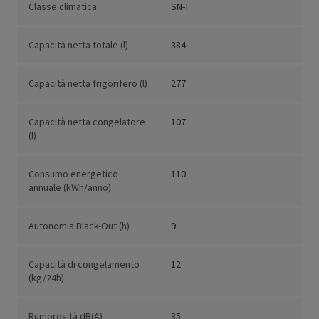
Classe climatica
SN-T
Capacità netta totale (l)
384
Capacità netta frigorifero (l)
277
Capacità netta congelatore
107
(l)
Consumo energetico
110
annuale (kWh/anno)
Autonomia Black-Out (h)
9
Capacità di congelamento
12
(kg/24h)
Rumorosità dB(A)
35