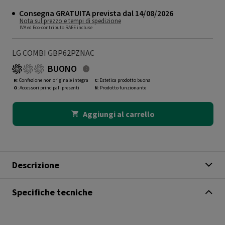
Consegna GRATUITA prevista dal 14/08/2026
Nota sul prezzo e tempi di spedizione
IVA ed Eco-contributo RAEE incluse
LG COMBI GBP62PZNAC
BUONO
R
: Confezione non originale integra
C
: Estetica prodotto buona
O
: Accessori principali presenti
N
: Prodotto funzionante
Aggiungi al carrello
Descrizione
Specifiche tecniche