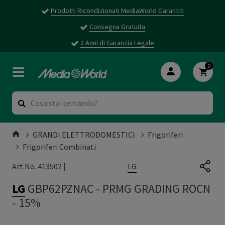
Prodotti Ricondizionati MediaWorld Garantiti
Consegna Gratuita
2 Anni di Garanzia Legale
0
GRANDI ELETTRODOMESTICI
Frigoriferi
Frigoriferi Combinati
LG
Art.No. 413502 |
LG
GBP62PZNAC
-
PRMG GRADING ROCN
- 15%