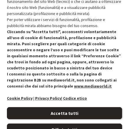
211.33
funzionamento del sito Web (tecnici) o che ci aiutano a ottimizzare
In Promozione
il nostro sito Web (funzionalità) e a visualizzare pubblicità
personalizzata (profilazione e pubblicità mirata).
Aggiungi al carrello
Per poter utilizzare i servizi di funzionalità, profilazione e
pubblicità mirata abbiamo bisogno del tuo consenso.
Cliccando su "Accetta tutti", acconsenti volontariamente
all’uso di cookie di funzionalità, profilazione e pubblicità
OFFERTE IMPERDIBILI
mirata. Puoi scegliere per quali categorie di cookie
Risparmio garantito rispetto al corrispondente prodotto nuovo.
acconsentire o negare l’uso e puoi modificare le tue scelte
in qualsiasi momento attraverso il link “Preferenze Cookie”
che trovi in fondo ad ogni pagina, oppure, attraverso lo
scudetto posizionato in basso a sinistra del tuo device
I consensi su questo sottosito o sulla la pagina di
Condizioni generali di vendita
Recedere dal contratto qui
registrazione B2B su mediaworld.it, non sono collegati ai
consensi che dai sul sito principale
www.mediaworld.it
Cookie Policy
Cookie Policy
|
Privacy Policy
|
Codice etico
Preferenze cookie
Accetta tutti
Informativa privacy