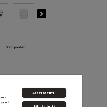
Next
Stato prodotti
Accetta tutti
er il
zare il
Rifiuta tutti