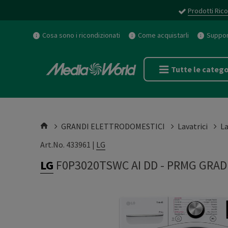
Prodotti Rico
Cosa sono i ricondizionati
Come acquistarli
Support
Tutte le catego
GRANDI ELETTRODOMESTICI
Lavatrici
La
Art.No. 433961 |
LG
LG
F0P3020TSWC AI DD
-
PRMG GRADI