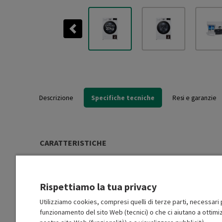
Previous
Descrizione
Specifiche tecniche
Resi e garanzie
CARATTERISTICHE
Tipo di installazione
Libera installazione (FS)
Rispettiamo la tua privacy
Carica
Frontale
Utilizziamo cookies, compresi quelli di terze parti, necessari p
funzionamento del sito Web (tecnici) o che ci aiutano a ottimiz
Tipo motore
Inverter