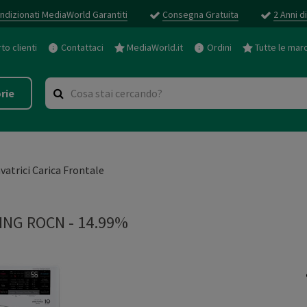
ndizionati MediaWorld Garantiti
Consegna Gratuita
2 Anni d
o clienti
Contattaci
MediaWorld.it
Ordini
Tutte le mar
rie
vatrici Carica Frontale
NG ROCN - 14.99%