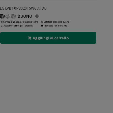
LG LVB F0P3020TSWC AI DD
BUONO
R
: Confezione non originale integra
C
: Estetica prodotto buona
O
: Accessori principali presenti
N
: Prodotto funzionante
Aggiungi al carrello