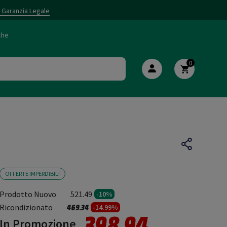
i Garanzia Legale
che
0
OFFERTE IMPERDIBILI
Prodotto Nuovo
521.49
-10%
Prezzo ridotto da
a
Ricondizionato
469.34
-14.99%
398.94
In Promozione