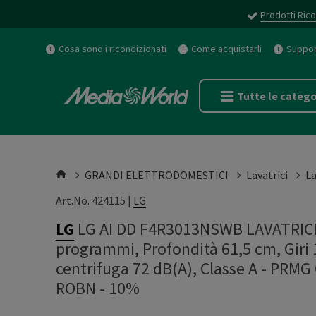
Prodotti Rico
Cosa sono i ricondizionati
Come acquistarli
Support
Tutte le catego
GRANDI ELETTRODOMESTICI
Lavatrici
La
Art.No. 424115 |
LG
LG
LG AI DD F4R3013NSWB LAVATRICE,
programmi, Profondità 61,5 cm, Giri 
centrifuga 72 dB(A), Classe A - PR
ROBN - 10%