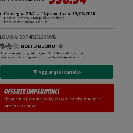
Consegna GRATUITA prevista dal 13/08/2026
Nota sul prezzo e tempi di spedizione
IVA ed Eco-contributo RAEE incluse
LG LVB AI DD F4R3013NSWB
MOLTO BUONO
R
: Confezione non originale integra
B
: Estetica prodotto ottima
O
: Accessori principali presenti
N
: Prodotto funzionante
Aggiungi al carrello
OFFERTE IMPERDIBILI
Risparmio garantito rispetto al corrispondente
prodotto nuovo.