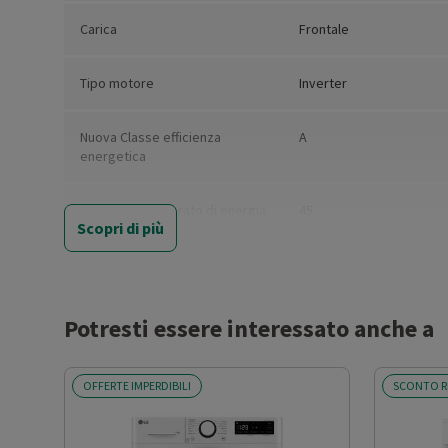
Carica
Frontale
Tipo motore
Inverter
Nuova Classe efficienza
A
energetica
Consumo ponderato di energia
45
Scopri di più
per 100 cicli (kWh)
Capacità nominale del
13
programma eco 40°-60° (kg)
Potresti essere interessato anche a
Durata del programma Eco 40-
4
60 alla capacità nominale
OFFERTE IMPERDIBILI
SCONTO R
(ore,min)