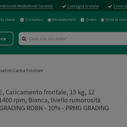
ndizionati MediaWorld Garantiti
Consegna Gratuita
2 Anni d
o clienti
Contattaci
MediaWorld.it
Ordini
Tutte le mar
rie
vatrici Carica Frontale
 Caricamento frontale, 13 kg, 12
1400 rpm, Bianca, livello rumorosità
MG GRADING ROBN - 10%
-
PRMG GRADING