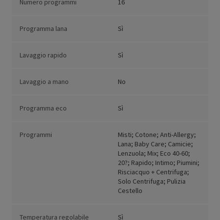
Numero programmi
16
Programma lana
Sì
Lavaggio rapido
Sì
Lavaggio a mano
No
Programma eco
Sì
Programmi
Misti; Cotone; Anti-Allergy;
Lana; Baby Care; Camicie;
Lenzuola; Mix; Eco 40-60;
20?; Rapido; Intimo; Piumini;
Risciacquo + Centrifuga;
Solo Centrifuga; Pulizia
Cestello
Temperatura regolabile
Sì