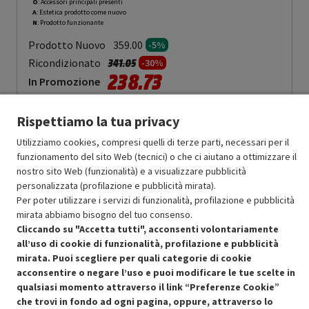
O
: Accessori principali presenti
A
: Estetica prodotto come nuovo
N
: Prodotto funzionante
Prodotto Nuovo
359.00
-5%
Prezzo ridotto da
a
Ricondizionato
341.05
-30%
238.73
In Promozione
Aggiungi al carrello
Rispettiamo la tua privacy
Utilizziamo cookies, compresi quelli di terze parti, necessari per il
funzionamento del sito Web (tecnici) o che ci aiutano a ottimizzare il
SCONTO RICONDIZIONATI
nostro sito Web (funzionalità) e a visualizzare pubblicità
Approfitta dello sconto del 30% sul prodotto ricondizionato.
personalizzata (profilazione e pubblicità mirata).
Per poter utilizzare i servizi di funzionalità, profilazione e pubblicità
mirata abbiamo bisogno del tuo consenso.
Cliccando su "Accetta tutti", acconsenti volontariamente
all’uso di cookie di funzionalità, profilazione e pubblicità
mirata. Puoi scegliere per quali categorie di cookie
acconsentire o negare l’uso e puoi modificare le tue scelte in
Condizioni generali di vendita
Recedere dal contratto qui
qualsiasi momento attraverso il link “Preferenze Cookie”
che trovi in fondo ad ogni pagina, oppure, attraverso lo