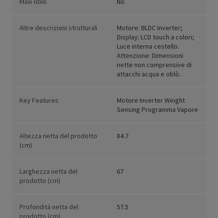
Maxi oblò
No
Altre descrizioni strutturali
Motore: BLDC Inverter;
Display: LCD touch a colori;
Luce interna cestello.
Attenzione: Dimensioni
nette non comprensive di
attacchi acqua e oblò.
Key Features
Motore Inverter Weight
Sensing Programma Vapore
Altezza netta del prodotto
84.7
(cm)
Larghezza netta del
67
prodotto (cm)
Profondità netta del
57.5
prodotto (cm)