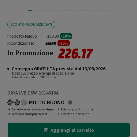
SCONTO RICONDIZIONATI
Prodotto Nuovo
359.00
-10%
Ricondizionato
Prezzo ridotto da
a
-30%
323.10
226.17
In Promozione
Consegna GRATUITA prevista dal 13/08/2026
Nota sul prezzo e tempi di spedizione
IVA ed Eco-contributo RAEE incluse
DAYA LVB DSW-1014618A
MOLTO BUONO
R
: Confezione non originale integra
B
: Estetica prodotto ottima
O
: Accessori principali presenti
N
: Prodotto funzionante
Aggiungi al carrello