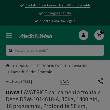
Prodotti Ricondizionati MediaWorld Garantiti
Consegna Gratuita
2 Anni di Garanzia Legale
0
GRANDI ELETTRODOMESTICI
Lavatrici
Lavatrici Carica Frontale
DAYA
Art.No. 584913 |
DAYA
LAVATRICE caricamento frontale
DAYA DSW-1014618-A, 10kg, 1400 giri,
16 programmi, Profondità 58 cm,