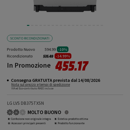
SCONTO RICONDIZIONATI
Prodotto Nuovo
594.99
-10%
Ricondizionato
Prezzo ridotto da
a
-14.99%
535.49
455.17
In Promozione
Consegna GRATUITA prevista dal 14/08/2026
Nota sul prezzo e tempi di spedizione
IVA ed Eco-contributo RAEE incluse
LG LVS DB375TXSN
MOLTO BUONO
R
: Confezione non originale integra
B
: Estetica prodotto ottima
O
: Accessori principali presenti
N
: Prodotto funzionante