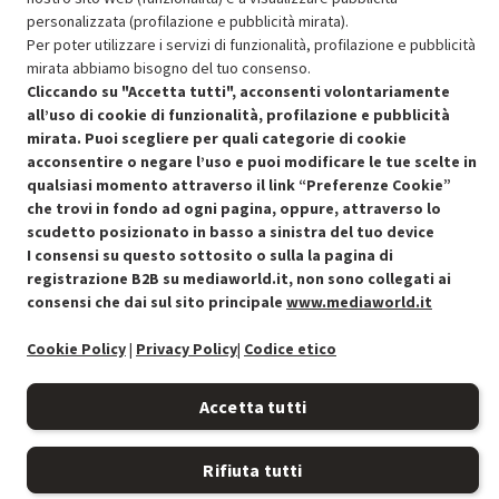
Approfitta dello sconto del 15% sul prodotto ricondizionato.
personalizzata (profilazione e pubblicità mirata).
Per poter utilizzare i servizi di funzionalità, profilazione e pubblicità
mirata abbiamo bisogno del tuo consenso.
Cliccando su "Accetta tutti", acconsenti volontariamente
all’uso di cookie di funzionalità, profilazione e pubblicità
mirata. Puoi scegliere per quali categorie di cookie
acconsentire o negare l’uso e puoi modificare le tue scelte in
Condizioni generali di vendita
Recedere dal contratto qui
qualsiasi momento attraverso il link “Preferenze Cookie”
che trovi in fondo ad ogni pagina, oppure, attraverso lo
Cookie Policy
scudetto posizionato in basso a sinistra del tuo device
I consensi su questo sottosito o sulla la pagina di
Preferenze cookie
registrazione B2B su mediaworld.it, non sono collegati ai
consensi che dai sul sito principale
www.mediaworld.it
Informativa privacy
Cookie Policy
|
Privacy Policy
|
Codice etico
Accessibilità
Accetta tutti
Rifiuta tutti