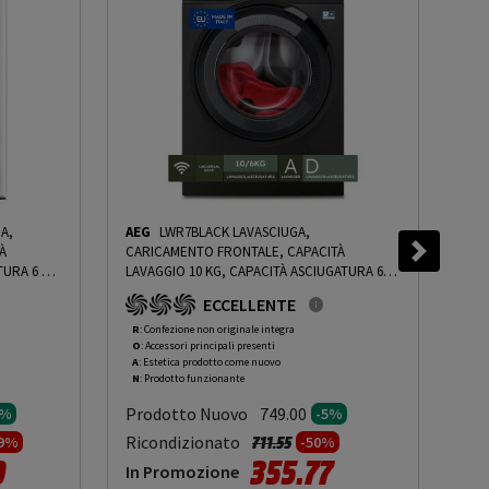
A,
AEG
LWR7BLACK LAVASCIUGA,
AEG
À
CARICAMENTO FRONTALE, CAPACITÀ
CAR
TURA 6 KG,
LAVAGGIO 10 KG, CAPACITÀ ASCIUGATURA 6
LAV
M, GIRI
KG, 13 PROGRAMMI, PROFONDITÀ 63,1 CM,
KG,
ECCELLENTE
G
GIRI 1551 RPM, NERO, CLASSE D - PRMG
GIR
ING ROCN
GRADING ROAN - 5%
-
PRMG GRADING ROAN -
GRA
R
: Confezione non originale integra
R
: 
O
: Accessori principali presenti
O
: 
5%
- 1
A
: Estetica prodotto come nuovo
C
: 
N
: Prodotto funzionante
N
: 
Prodotto Nuovo
Pr
749.00
5%
-5%
to da
Prezzo ridotto da
a
Ricondizionato
Ric
711.55
99%
-50%
0
355.77
In Promozione
In