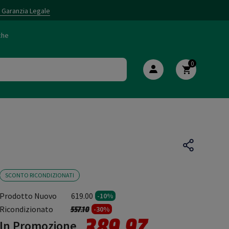
i Garanzia Legale
che
0
SCONTO RICONDIZIONATI
Prodotto Nuovo
619.00
-10%
Prezzo ridotto da
a
Ricondizionato
557.10
-30%
389.97
In Promozione