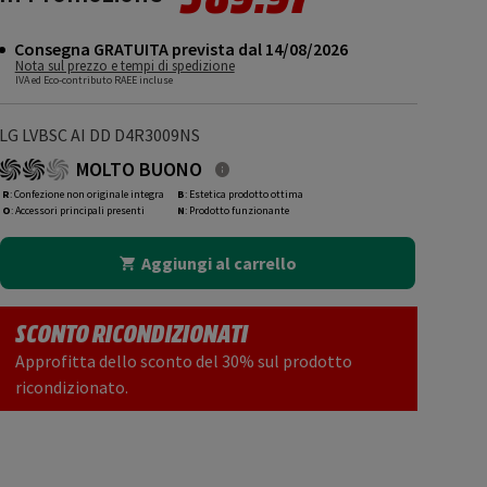
Consegna GRATUITA prevista dal 14/08/2026
Nota sul prezzo e tempi di spedizione
IVA ed Eco-contributo RAEE incluse
LG LVBSC AI DD D4R3009NS
MOLTO BUONO
R
: Confezione non originale integra
B
: Estetica prodotto ottima
O
: Accessori principali presenti
N
: Prodotto funzionante
Aggiungi al carrello
SCONTO RICONDIZIONATI
Approfitta dello sconto del 30% sul prodotto
ricondizionato.