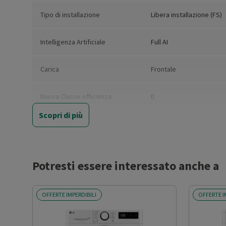
Tipo di installazione
Libera installazione (FS)
Intelligenza Artificiale
Full AI
Carica
Frontale
Nuova Classe efficienza
D
energetica
Scopri di più
Classe di efficienza energetica
D
del ciclo completo
Potresti essere interessato anche a
Consumo ponderato di energia
308
per 100 cicli
lavaggio/asciugatura (kWh)
OFFERTE IMPERDIBILI
OFFERTE I
Capacità nominale del ciclo
6