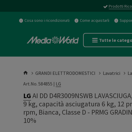
Prodotti Rico
Cosa sono i ricondizionati
Come acquistarli
Support
Tutte le catego
GRANDI ELETTRODOMESTICI
Lavatrici
La
Art.No. 584855 |
LG
LG
AI DD D4R3009NSWB LAVASCIUGA, C
9 kg, capacità asciugatura 6 kg, 12 
rpm, Bianca, Classe D - PRMG GRADI
10%