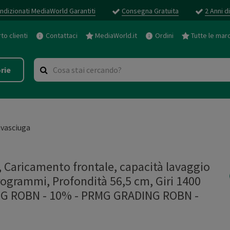
ndizionati MediaWorld Garantiti
Consegna Gratuita
2 Anni d
o clienti
Contattaci
MediaWorld.it
Ordini
Tutte le mar
rie
vasciuga
aricamento frontale, capacità lavaggio
programmi, Profondità 56,5 cm, Giri 1400
NG ROBN - 10%
-
PRMG GRADING ROBN -