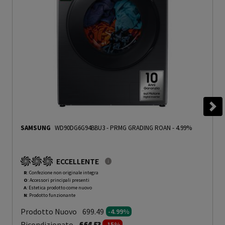
SAMSUNG
WD90DG6G94BBU3
-
PRMG GRADING ROAN - 4.99%
ECCELLENTE
R
: Confezione non originale integra
O
: Accessori principali presenti
A
: Estetica prodotto come nuovo
N
: Prodotto funzionante
Prodotto Nuovo
699.49
-4.99%
Prezzo ridotto da
a
Ricondizionato
664.52
-15%