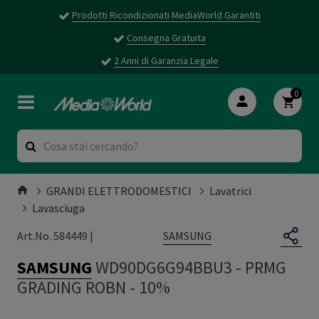
Prodotti Ricondizionati MediaWorld Garantiti
Consegna Gratuita
2 Anni di Garanzia Legale
0
GRANDI ELETTRODOMESTICI
Lavatrici
Lavasciuga
SAMSUNG
Art.No. 584449 |
SAMSUNG
WD90DG6G94BBU3
-
PRMG
GRADING ROBN - 10%