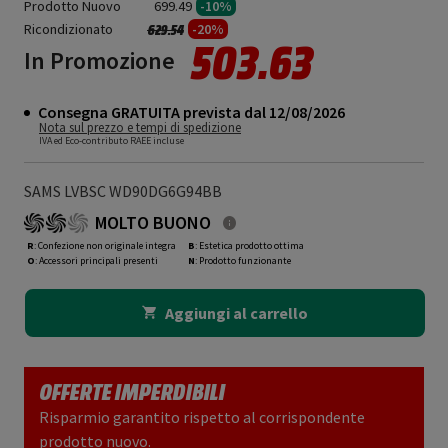
Prodotto Nuovo
699.49
-10%
Ricondizionato
Prezzo ridotto da
a
-20%
629.54
503.63
In Promozione
Consegna GRATUITA prevista dal 12/08/2026
Nota sul prezzo e tempi di spedizione
IVA ed Eco-contributo RAEE incluse
SAMS LVBSC WD90DG6G94BB
MOLTO BUONO
R
: Confezione non originale integra
B
: Estetica prodotto ottima
O
: Accessori principali presenti
N
: Prodotto funzionante
Aggiungi al carrello
OFFERTE IMPERDIBILI
Risparmio garantito rispetto al corrispondente
prodotto nuovo.