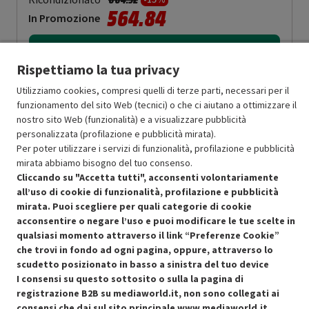
564.84
In Promozione
Aggiungi al carrello
Rispettiamo la tua privacy
Utilizziamo cookies, compresi quelli di terze parti, necessari per il
SCONTO RICONDIZIONATI
funzionamento del sito Web (tecnici) o che ci aiutano a ottimizzare il
Approfitta dello sconto del 15% sul prodotto ricondizionato.
nostro sito Web (funzionalità) e a visualizzare pubblicità
personalizzata (profilazione e pubblicità mirata).
Per poter utilizzare i servizi di funzionalità, profilazione e pubblicità
mirata abbiamo bisogno del tuo consenso.
Cliccando su "Accetta tutti", acconsenti volontariamente
all’uso di cookie di funzionalità, profilazione e pubblicità
mirata. Puoi scegliere per quali categorie di cookie
Condizioni generali di vendita
Recedere dal contratto qui
acconsentire o negare l’uso e puoi modificare le tue scelte in
qualsiasi momento attraverso il link “Preferenze Cookie”
Cookie Policy
che trovi in fondo ad ogni pagina, oppure, attraverso lo
scudetto posizionato in basso a sinistra del tuo device
Preferenze cookie
I consensi su questo sottosito o sulla la pagina di
registrazione B2B su mediaworld.it, non sono collegati ai
consensi che dai sul sito principale
www.mediaworld.it