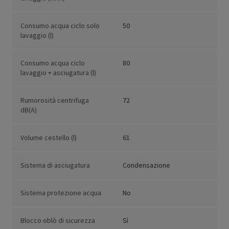
Consumo acqua ciclo solo
50
lavaggio (l)
Consumo acqua ciclo
80
lavaggio + asciugatura (l)
Rumorosità centrifuga
72
dB(A)
Volume cestello (l)
61
Sistema di asciugatura
Condensazione
Sistema protezione acqua
No
Blocco oblò di sicurezza
Sì