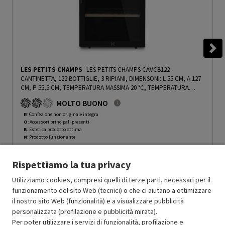
LES PETITS CHAMPS
LES PETITS CHAMPS CAVCB122
CANTINETTA, 122 BOTTIGLIE, 3 RIPIANI, DIMENSONI: L 55 CM, A 127
CM, P 55,5 CM, TEMPERATURA MASSIMA 20 °C, TEMPERATURA
MINIMA 5 °C, NERO, CLASSE G - PRMG GRADING ROBN - 10%
-
MOLTO BUONO
PRMG GRADING ROBN - 10%
R
: Confezione non originale integra
O
: Accessori principali presenti
B
: Estetica prodotto ottima
N
: Prodotto funzionante
Prodotto Nuovo
599.00
-10%
Rispettiamo la tua privacy
Prezzo ridotto da
a
Ricondizionato
539.10
-30%
377.37
In Promozione
Utilizziamo cookies, compresi quelli di terze parti, necessari per il
funzionamento del sito Web (tecnici) o che ci aiutano a ottimizzare
il nostro sito Web (funzionalità) e a visualizzare pubblicità
Aggiungi al carrello
personalizzata (profilazione e pubblicità mirata).
Per poter utilizzare i servizi di funzionalità, profilazione e