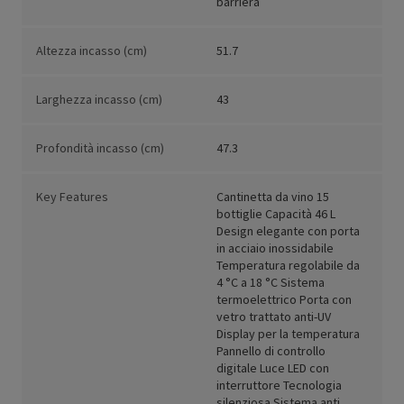
barriera
Altezza incasso (cm)
51.7
Larghezza incasso (cm)
43
Profondità incasso (cm)
47.3
Key Features
Cantinetta da vino 15
bottiglie Capacità 46 L
Design elegante con porta
in acciaio inossidabile
Temperatura regolabile da
4 °C a 18 °C Sistema
termoelettrico Porta con
vetro trattato anti-UV
Display per la temperatura
Pannello di controllo
digitale Luce LED con
interruttore Tecnologia
silenziosa Sistema anti