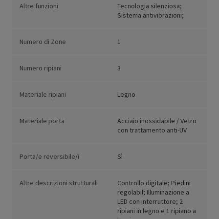
Altre funzioni
Tecnologia silenziosa;
Sistema antivibrazioni;
Numero di Zone
1
Numero ripiani
3
Materiale ripiani
Legno
Materiale porta
Acciaio inossidabile / Vetro
con trattamento anti-UV
Porta/e reversibile/i
Sì
Altre descrizioni strutturali
Controllo digitale; Piedini
regolabil; Illuminazione a
LED con interruttore; 2
ripiani in legno e 1 ripiano a