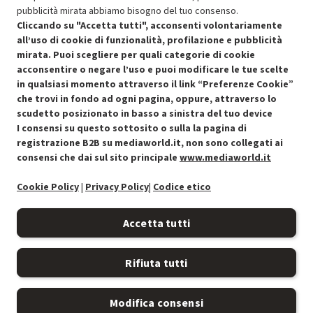
pubblicità mirata abbiamo bisogno del tuo consenso.
SCONTO RICONDIZIONATI
Cliccando su "Accetta tutti", acconsenti volontariamente
Approfitta dello sconto del 30% sul prodotto ricondizionato.
all’uso di cookie di funzionalità, profilazione e pubblicità
mirata. Puoi scegliere per quali categorie di cookie
acconsentire o negare l’uso e puoi modificare le tue scelte
in qualsiasi momento attraverso il link “Preferenze Cookie”
che trovi in fondo ad ogni pagina, oppure, attraverso lo
scudetto posizionato in basso a sinistra del tuo device
I consensi su questo sottosito o sulla la pagina di
Condizioni generali di vendita
Recedere dal contratto qui
registrazione B2B su mediaworld.it, non sono collegati ai
consensi che dai sul sito principale
www.mediaworld.it
Cookie Policy
Cookie Policy
|
Privacy Policy
|
Codice etico
Preferenze cookie
Accetta tutti
Informativa privacy
Rifiuta tutti
Accessibilità
Modifica consensi