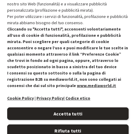
nostro sito Web (funzionalità) e a visualizzare pubblicità
personalizzata (profilazione e pubblicità mirata).
OFFERTE IMPERDIBILI
Per poter utilizzare i servizi di funzionalità, profilazione e pubblicità
Risparmio garantito rispetto al corrispondente prodotto nuovo.
mirata abbiamo bisogno del tuo consenso.
Cliccando su "Accetta tutti", acconsenti volontariamente
all’uso di cookie di funzionalità, profilazione e pubblicità
mirata. Puoi scegliere per quali categorie di cookie
acconsentire o negare l’uso e puoi modificare le tue scelte in
qualsiasi momento attraverso il link “Preferenze Cookie”
Condizioni generali di vendita
Recedere dal contratto qui
che trovi in fondo ad ogni pagina, oppure, attraverso lo
scudetto posizionato in basso a sinistra del tuo device
Cookie Policy
I consensi su questo sottosito o sulla la pagina di
registrazione B2B su mediaworld.it, non sono collegati ai
consensi che dai sul sito principale
www.mediaworld.it
Preferenze cookie
Cookie Policy
|
Privacy Policy
|
Codice etico
Informativa privacy
Accetta tutti
Accessibilità
Rifiuta tutti