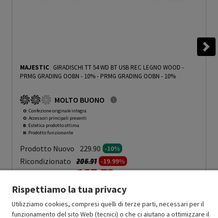
MAJESTIC
GIRADISCHI TT 54 WD BT USB REC LEGNO WOOD -
PRMG GRADING OOBN - 10%
-
PRMG GRADING OOBN - 10%
MOLTO BUONO
O
: Confezione originale integra
O
: Accessori principali presenti
B
: Estetica prodotto ottima
N
: Prodotto funzionante
Prodotto Nuovo
229.90
-10%
Prezzo ridotto da
a
Ricondizionato
206.91
-19.99%
165.53
In Promozione
Rispettiamo la tua privacy
Aggiungi al carrello
Utilizziamo cookies, compresi quelli di terze parti, necessari per il
funzionamento del sito Web (tecnici) o che ci aiutano a ottimizzare il