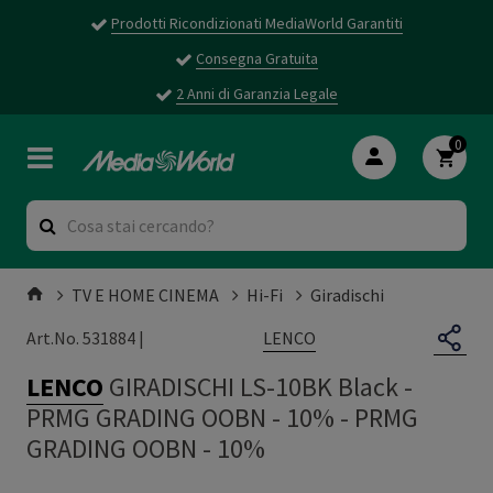
Prodotti Ricondizionati MediaWorld Garantiti
Consegna Gratuita
2 Anni di Garanzia Legale
0
TV E HOME CINEMA
Hi-Fi
Giradischi
LENCO
Art.No. 531884 |
LENCO
GIRADISCHI LS-10BK Black -
PRMG GRADING OOBN - 10%
-
PRMG
GRADING OOBN - 10%