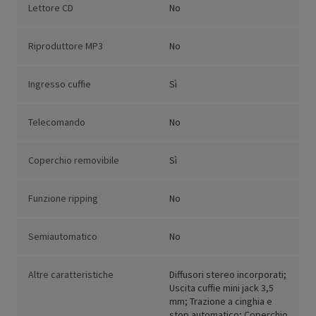
Lettore CD
No
Riproduttore MP3
No
Ingresso cuffie
Sì
Telecomando
No
Coperchio removibile
Sì
Funzione ripping
No
Semiautomatico
No
Altre caratteristiche
Diffusori stereo incorporati;
Uscita cuffie mini jack 3,5
mm; Trazione a cinghia e
stop automatico; Coperchio