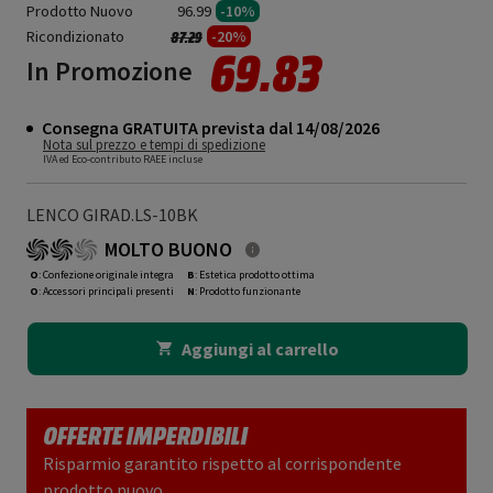
Prodotto Nuovo
96.99
-10%
Ricondizionato
Prezzo ridotto da
a
-20%
87.29
69.83
In Promozione
Consegna GRATUITA prevista dal 14/08/2026
Nota sul prezzo e tempi di spedizione
IVA ed Eco-contributo RAEE incluse
LENCO GIRAD.LS-10BK
MOLTO BUONO
O
: Confezione originale integra
B
: Estetica prodotto ottima
O
: Accessori principali presenti
N
: Prodotto funzionante
Aggiungi al carrello
OFFERTE IMPERDIBILI
Risparmio garantito rispetto al corrispondente
prodotto nuovo.