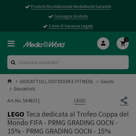
Prodotti Ricondizionati MediaWorld Garantiti
Consegna Gratuita
2 Anni di Garanzia Legale
0
GIOCATTOLI, OUTDOOR E FITNESS
Giochi
Giocattoli
LEGO
Art.No. 584823 |
LEGO
Teca dedicata al Trofeo Coppa del
Mondo FIFA - PRMG GRADING OOCN -
15%
-
PRMG GRADING OOCN - 15%