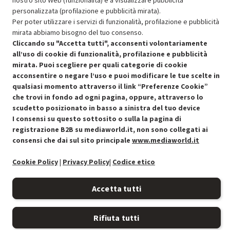
nostro sito Web (funzionalità) e a visualizzare pubblicità
personalizzata (profilazione e pubblicità mirata).
SCONTO RICONDIZIONATI
Per poter utilizzare i servizi di funzionalità, profilazione e pubblicità
Approfitta dello sconto del 30% sul prodotto ricondizionato.
mirata abbiamo bisogno del tuo consenso.
Cliccando su "Accetta tutti", acconsenti volontariamente
all’uso di cookie di funzionalità, profilazione e pubblicità
mirata. Puoi scegliere per quali categorie di cookie
acconsentire o negare l’uso e puoi modificare le tue scelte in
qualsiasi momento attraverso il link “Preferenze Cookie”
che trovi in fondo ad ogni pagina, oppure, attraverso lo
Condizioni generali di vendita
Recedere dal contratto qui
scudetto posizionato in basso a sinistra del tuo device
I consensi su questo sottosito o sulla la pagina di
Cookie Policy
registrazione B2B su mediaworld.it, non sono collegati ai
consensi che dai sul sito principale
www.mediaworld.it
Preferenze cookie
Cookie Policy
|
Privacy Policy
|
Codice etico
Informativa privacy
Accetta tutti
Accessibilità
Rifiuta tutti