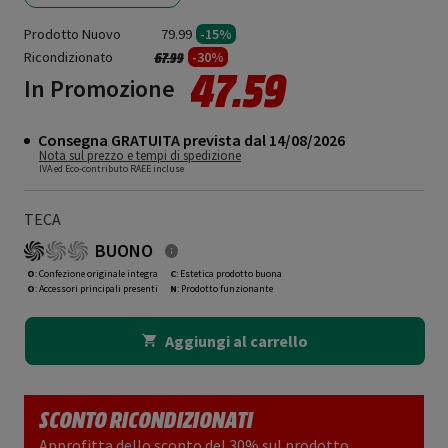
Prodotto Nuovo
79.99
-15%
Ricondizionato
Prezzo ridotto da
a
-30%
67.99
47.59
In Promozione
Consegna GRATUITA prevista dal 14/08/2026
Nota sul prezzo e tempi di spedizione
IVA ed Eco-contributo RAEE incluse
TECA
BUONO
O
: Confezione originale integra
C
: Estetica prodotto buona
O
: Accessori principali presenti
N
: Prodotto funzionante
Aggiungi al carrello
SCONTO RICONDIZIONATI
Approfitta dello sconto del 30% sul prodotto