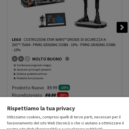
LEGO
COSTRUZIONI STAR WARS™ DROIDE DI SICUREZZA K-
2SO™-75434 - PRMG GRADING OOBN - 10%
-
PRMG GRADING OOBN
- 10%
MOLTO BUONO
O
: Confezione originale integra
O
: Accessori principali presenti
B
: Estetica prodotto ottima
N
: Prodotto funzionante
Prodotto Nuovo
89.99
-10%
Prezzo ridotto da
a
Ricondizionato
80.99
-30%
56.69
In Promozione
Rispettiamo la tua privacy
Aggiungi al carrello
Utilizziamo cookies, compresi quelli di terze parti, necessari per il
funzionamento del sito Web (tecnici) o che ci aiutano a ottimizzare il