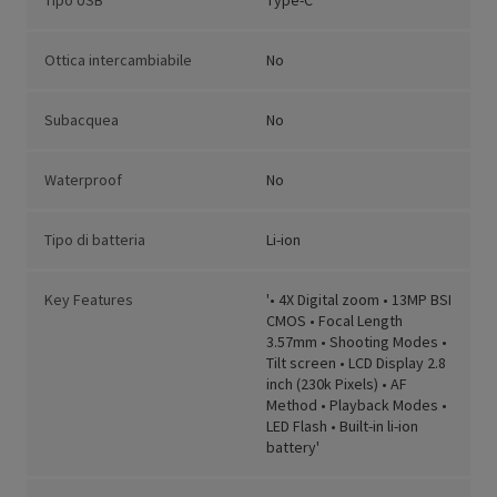
Tipo USB
Type-C
Ottica intercambiabile
No
Subacquea
No
Waterproof
No
Tipo di batteria
Li-ion
Key Features
'• 4X Digital zoom • 13MP BSI
CMOS • Focal Length
3.57mm • Shooting Modes •
Tilt screen • LCD Display 2.8
inch (230k Pixels) • AF
Method • Playback Modes •
LED Flash • Built-in li-ion
battery'