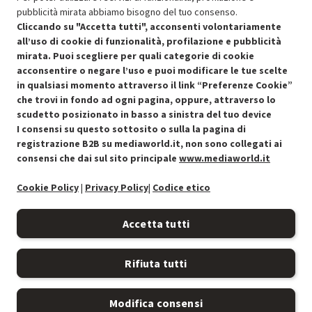
pubblicità mirata abbiamo bisogno del tuo consenso.
SCONTO RICONDIZIONATI
Cliccando su "Accetta tutti", acconsenti volontariamente
Approfitta dello sconto del 30% sul prodotto ricondizionato.
all’uso di cookie di funzionalità, profilazione e pubblicità
mirata. Puoi scegliere per quali categorie di cookie
acconsentire o negare l’uso e puoi modificare le tue scelte
in qualsiasi momento attraverso il link “Preferenze Cookie”
che trovi in fondo ad ogni pagina, oppure, attraverso lo
scudetto posizionato in basso a sinistra del tuo device
I consensi su questo sottosito o sulla la pagina di
Condizioni generali di vendita
Recedere dal contratto qui
registrazione B2B su mediaworld.it, non sono collegati ai
consensi che dai sul sito principale
www.mediaworld.it
Cookie Policy
Cookie Policy
|
Privacy Policy
|
Codice etico
Preferenze cookie
Accetta tutti
Informativa privacy
Rifiuta tutti
Accessibilità
Modifica consensi