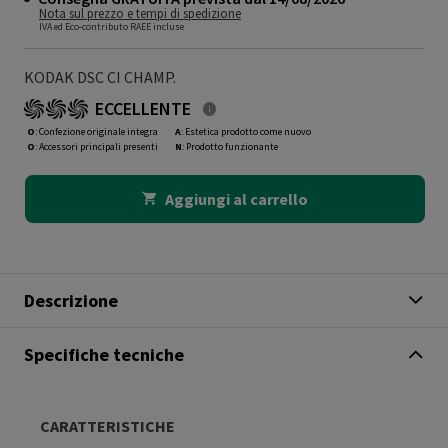
Nota sul prezzo e tempi di spedizione
IVA ed Eco-contributo RAEE incluse
KODAK DSC CI CHAMP.
ECCELLENTE
O
: Confezione originale integra
A
: Estetica prodotto come nuovo
O
: Accessori principali presenti
N
: Prodotto funzionante
Aggiungi al carrello
Descrizione
Specifiche tecniche
CARATTERISTICHE