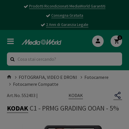
Prodotti Ricondizionati MediaWorld Garantiti
Consegna Gratuita
2 Anni di Garanzia Legale
0
FOTOGRAFIA, VIDEO E DRONI
Fotocamere
Fotocamere Compatte
KODAK
Art.No. 552403 |
KODAK
C1
-
PRMG GRADING OOAN - 5%