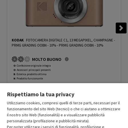
KODAK
FOTOCAMERA DIGITALE C1, 13 MEGAPIXEL, CHAMPAGNE -
PRMG GRADING OOBN - 10%
-
PRMG GRADING OOBN - 10%
MOLTO BUONO
O
: Confezione originale integra
O
: Accessori principali presenti
B
: Estetica prodotto ottima
N
: Prodotto funzionante
Prodotto Nuovo
119.00
-10%
Rispettiamo la tua privacy
Prezzo ridotto da
a
Ricondizionato
107.10
-30%
74.97
In Promozione
Utilizziamo cookies, compresi quelli di terze parti, necessari per il
funzionamento del sito Web (tecnici) o che ci aiutano a ottimizzare
il nostro sito Web (funzionalità) e a visualizzare pubblicità
Aggiungi al carrello
personalizzata (profilazione e pubblicità mirata).
Per poter utilizzare i servizi di funzionalità, profilazione e