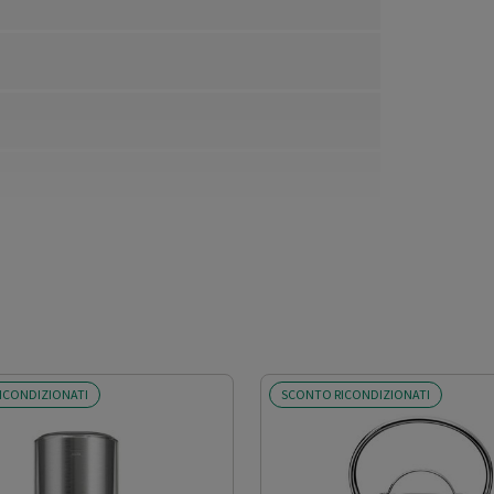
ternata) a trasmissione diretta - Movimento planetario
ICONDIZIONATI
SCONTO RICONDIZIONATI