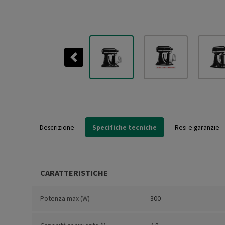
Previous
Descrizione
Specifiche tecniche
Resi e garanzie
CARATTERISTICHE
Potenza max (W)
300