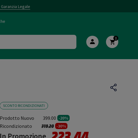
i Garanzia Legale
che
0
SCONTO RICONDIZIONATI
Prodotto Nuovo
399.00
-20%
Prezzo ridotto da
a
Ricondizionato
319.20
-30%
223.44
In Promozione