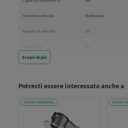
Capacità recipiente (l)
4.8
Selettore velocità
Elettronica
Numero di velocità
10
Tasto Pulse
No
Scopri di più
Movimento planetario
Sì
Funzione frullatore
No
Potresti essere interessato anche a
Altre funzioni
- Motore AC (corrente al
originale
OFFERTE IMPERDIBILI
SCONTO R
Materiale recipiente
Acciaio