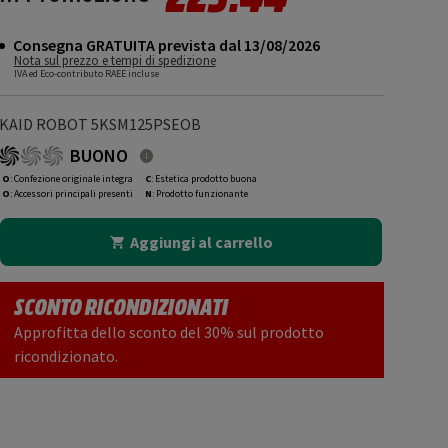
Consegna GRATUITA prevista dal 13/08/2026
Nota sul prezzo e tempi di spedizione
IVA ed Eco-contributo RAEE incluse
KAID ROBOT 5KSM125PSEOB
BUONO
O
: Confezione originale integra
C
: Estetica prodotto buona
O
: Accessori principali presenti
N
: Prodotto funzionante
Aggiungi al carrello
SCONTO RICONDIZIONATI
Approfitta dello sconto del 30% sul prodotto
ricondizionato.