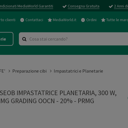
ndizionati MediaWorld Garantiti
Consegna Gratuita
2 Anni d
o clienti
Contattaci
MediaWorld.it
Ordini
Tutte le mar
rie
FE'
Preparazione cibi
Impastatrici e Planetarie
EOB IMPASTATRICE PLANETARIA, 300 W,
- PRMG GRADING OOCN - 20%
-
PRMG