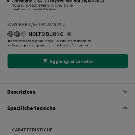
Consegna GRATUITA prevista dal 14/08/2026
Nota sul prezzo e tempi di spedizione
IVA ed Eco-contributo RAEE incluse
KARCHER L/VETRI WV 6 PLU
MOLTO BUONO
R
: Confezione non originale integra
B
: Estetica prodotto ottima
O
: Accessori principali presenti
N
: Prodotto funzionante
Aggiungi al carrello
Descrizione
Specifiche tecniche
CARATTERISTICHE