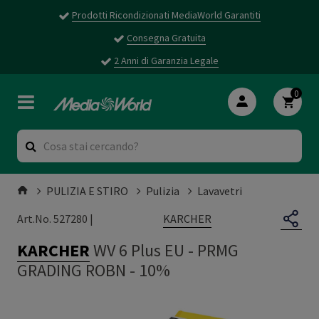
Prodotti Ricondizionati MediaWorld Garantiti
Consegna Gratuita
2 Anni di Garanzia Legale
0
PULIZIA E STIRO
Pulizia
Lavavetri
KARCHER
Art.No. 527280 |
KARCHER
WV 6 Plus EU
-
PRMG
GRADING ROBN - 10%