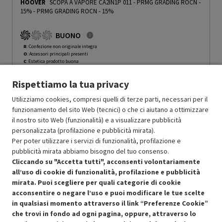
HOOVER
SCOPA A VAPORE CA2IN1P 011 - PRMG GRADING ROCN -
15%
-
PRMG GRADING ROCN - 15%
BUONO
R
: Confezione non originale integra
O
: Accessori principali presenti
C
: Estetica prodotto buona
N
: Prodotto funzionante
Rispettiamo la tua privacy
Prodotto Nuovo
159.99
-15%
Prezzo ridotto da
a
Ricondizionato
135.99
-50%
Utilizziamo cookies, compresi quelli di terze parti, necessari per il
67.99
funzionamento del sito Web (tecnici) o che ci aiutano a ottimizzare
In Promozione
il nostro sito Web (funzionalità) e a visualizzare pubblicità
personalizzata (profilazione e pubblicità mirata).
Aggiungi al carrello
Per poter utilizzare i servizi di funzionalità, profilazione e
pubblicità mirata abbiamo bisogno del tuo consenso.
Cliccando su "Accetta tutti", acconsenti volontariamente
all’uso di cookie di funzionalità, profilazione e pubblicità
SCONTO RICONDIZIONATI
mirata. Puoi scegliere per quali categorie di cookie
Approfitta dello sconto del 50% sul prodotto ricondizionato.
acconsentire o negare l’uso e puoi modificare le tue scelte
in qualsiasi momento attraverso il link “Preferenze Cookie”
che trovi in fondo ad ogni pagina, oppure, attraverso lo