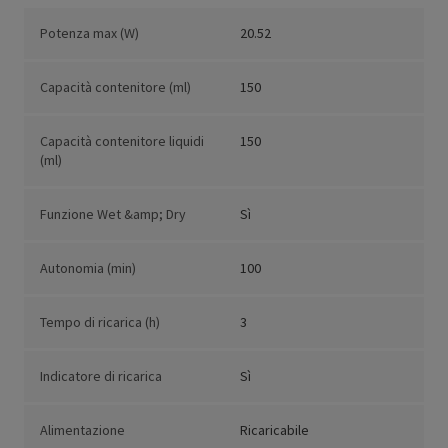
Potenza max (W)
20.52
Capacità contenitore (ml)
150
Capacità contenitore liquidi
150
(ml)
Funzione Wet &amp; Dry
Sì
Autonomia (min)
100
Tempo di ricarica (h)
3
Indicatore di ricarica
Sì
Alimentazione
Ricaricabile