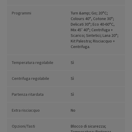
Programmi
Turn &amp; Go; 20°C;
Colours 40°, Cotone 30°;
Delicati 30°; Eco 40-60°C,
Mix 45’ 40°; Centrifuga +
Scarico; Sintetici; Lana 20°;
Kit Palestra; Risciacquo +
Centrifuga.
Temperatura regolabile
Sì
Centrifuga regolabile
Sì
Partenza ritardata
Sì
Extra risciacquo
No
Opzioni/Tasti
Blocco di sicurezza;
Temperatura; Partenza