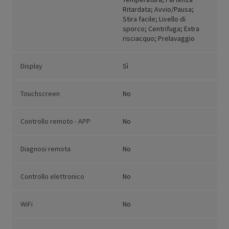
Ritardata; Avvio/Pausa;
Stira facile; Livello di
sporco; Centrifuga; Extra
risciacquo; Prelavaggio
Display
Sì
Touchscreen
No
Controllo remoto - APP
No
Diagnosi remota
No
Controllo elettronico
No
WiFi
No