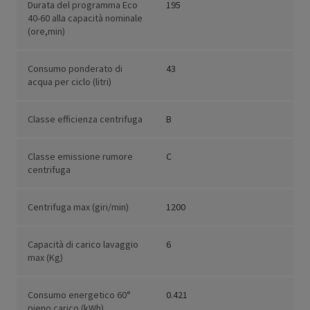
Durata del programma Eco
195
40-60 alla capacità nominale
(ore,min)
Consumo ponderato di
43
acqua per ciclo (litri)
Classe efficienza centrifuga
B
Classe emissione rumore
C
centrifuga
Centrifuga max (giri/min)
1200
Capacità di carico lavaggio
6
max (Kg)
Consumo energetico 60°
0.421
pieno carico (kWh)