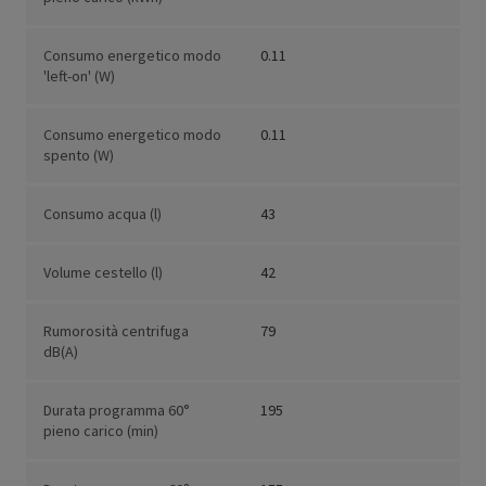
Consumo energetico modo
0.11
'left-on' (W)
Consumo energetico modo
0.11
spento (W)
Consumo acqua (l)
43
Volume cestello (l)
42
Rumorosità centrifuga
79
dB(A)
Durata programma 60°
195
pieno carico (min)