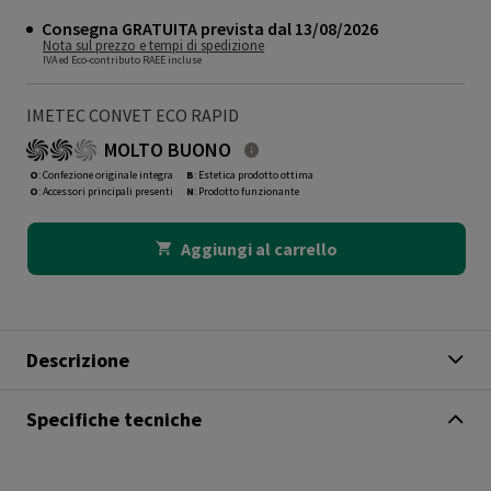
Consegna GRATUITA prevista dal 13/08/2026
Nota sul prezzo e tempi di spedizione
IVA ed Eco-contributo RAEE incluse
IMETEC CONVET ECO RAPID
MOLTO BUONO
O
: Confezione originale integra
B
: Estetica prodotto ottima
O
: Accessori principali presenti
N
: Prodotto funzionante
Aggiungi al carrello
Descrizione
Specifiche tecniche