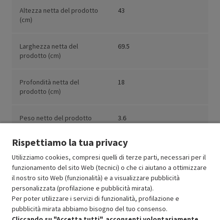
Altezza netta del prodotto
43
(cm)
Larghezza netta del
69.5
prodotto (cm)
Profondità netta del
18
prodotto (cm)
Peso netto del prodotto
3.6
(kg)
Rispettiamo la tua privacy
Utilizziamo cookies, compresi quelli di terze parti, necessari per il
funzionamento del sito Web (tecnici) o che ci aiutano a ottimizzare
il nostro sito Web (funzionalità) e a visualizzare pubblicità
Resi e garanzie
personalizzata (profilazione e pubblicità mirata).
Per poter utilizzare i servizi di funzionalità, profilazione e
Stato prodotti
pubblicità mirata abbiamo bisogno del tuo consenso.
Cliccando su "Accetta tutti", acconsenti volontariamente