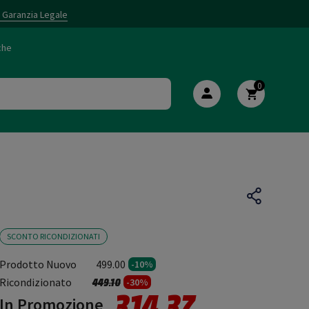
i Garanzia Legale
che
0
SCONTO RICONDIZIONATI
Prodotto Nuovo
499.00
-10%
Prezzo ridotto da
a
Ricondizionato
449.10
-30%
314.37
In Promozione