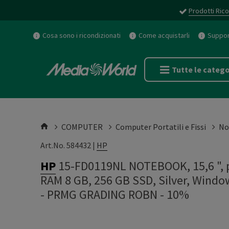
Prodotti Rico
Cosa sono i ricondizionati
Come acquistarli
Support
Tutte le catego
COMPUTER
Computer Portatili e Fissi
No
Art.No. 584432 |
HP
HP
15-FD0119NL NOTEBOOK, 15,6 ", pr
RAM 8 GB, 256 GB SSD, Silver, Win
-
PRMG GRADING ROBN - 10%