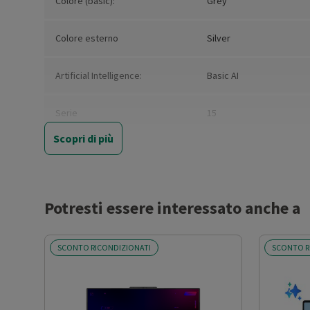
Colore (basic):
Grey
Colore esterno
Silver
Artificial Intelligence:
Basic AI
Serie
15
Scopri di più
Tipologia
Notebook
Convertibile
No
Potresti essere interessato anche a
Marca del processore
Intel
SCONTO RICONDIZIONATI
SCONTO R
Modello Processore:
Core I3
Sigla Processore
N305