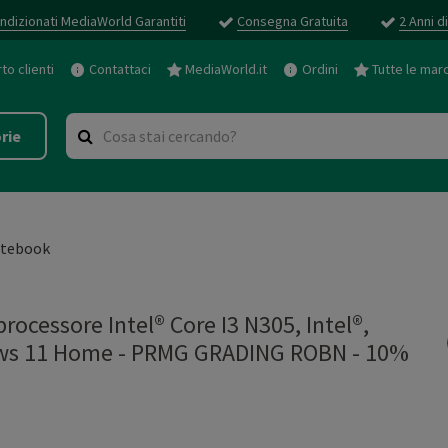
ndizionati MediaWorld Garantiti
Consegna Gratuita
2 Anni d
o clienti
Contattaci
MediaWorld.it
Ordini
Tutte le mar
rie
tebook
ocessore Intel® Core I3 N305, Intel®,
dows 11 Home - PRMG GRADING ROBN - 10%