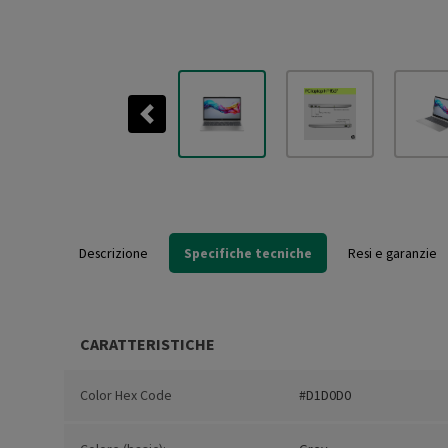
Previous
Descrizione
Specifiche tecniche
Resi e garanzie
CARATTERISTICHE
Color Hex Code
#D1D0D0