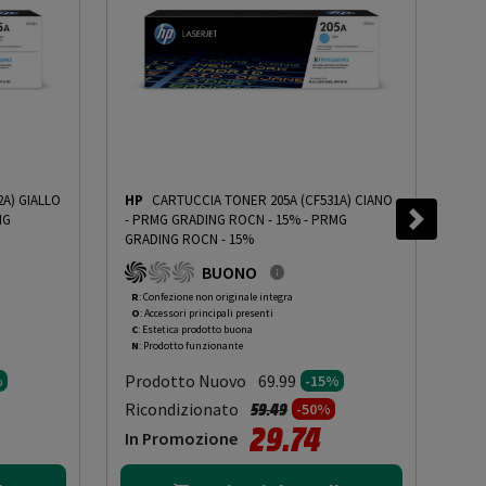
A) GIALLO
HP
CARTUCCIA TONER 205A (CF531A) CIANO
HP
MG
- PRMG GRADING ROCN - 15%
-
PRMG
1 A
GRADING ROCN - 15%
FRO
PRM
BUONO
OOA
R
: Confezione non originale integra
O
: 
O
: Accessori principali presenti
O
: 
C
: Estetica prodotto buona
A
: 
N
: Prodotto funzionante
N
: 
Prodotto Nuovo
Pr
69.99
%
-15%
to da
Prezzo ridotto da
a
Ricondizionato
Ric
59.49
-50%
29.74
In Promozione
In