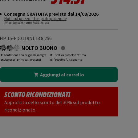
Consegna GRATUITA prevista dal 14/08/2026
Nota sul prezzo e tempi di spedizione
IVA ed Eco-contributo RAEE incluse
HP 15-FD0119NL I3 8 256
MOLTO BUONO
R
: Confezione non originale integra
B
: Estetica prodotto ottima
O
: Accessori principali presenti
N
: Prodotto funzionante
Aggiungi al carrello
SCONTO RICONDIZIONATI
Approfitta dello sconto del 30% sul prodotto
ricondizionato.