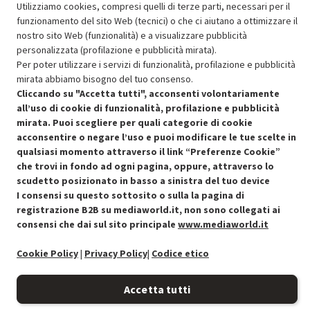
Utilizziamo cookies, compresi quelli di terze parti, necessari per il
funzionamento del sito Web (tecnici) o che ci aiutano a ottimizzare il
nostro sito Web (funzionalità) e a visualizzare pubblicità
SCONTO RICONDIZIONATI
personalizzata (profilazione e pubblicità mirata).
Approfitta dello sconto del 30% sul prodotto ricondizionato.
Per poter utilizzare i servizi di funzionalità, profilazione e pubblicità
mirata abbiamo bisogno del tuo consenso.
Cliccando su "Accetta tutti", acconsenti volontariamente
all’uso di cookie di funzionalità, profilazione e pubblicità
mirata. Puoi scegliere per quali categorie di cookie
acconsentire o negare l’uso e puoi modificare le tue scelte in
Condizioni generali di vendita
qualsiasi momento attraverso il link “Preferenze Cookie”
Recedere dal contratto qui
che trovi in fondo ad ogni pagina, oppure, attraverso lo
Cookie Policy
scudetto posizionato in basso a sinistra del tuo device
I consensi su questo sottosito o sulla la pagina di
registrazione B2B su mediaworld.it, non sono collegati ai
Preferenze cookie
consensi che dai sul sito principale
www.mediaworld.it
Informativa privacy
Cookie Policy
|
Privacy Policy
|
Codice etico
Accessibilità
Accetta tutti