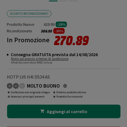
SCONTO RICONDIZIONATI
Prodotto Nuovo
429.99
-10%
Ricondizionato
Prezzo ridotto da
a
-30%
386.99
270.89
In Promozione
Consegna GRATUITA prevista dal 14/08/2026
Nota sul prezzo e tempi di spedizione
IVA ed Eco-contributo RAEE incluse
HOTP LVS H4I D534 AS
MOLTO BUONO
R
: Confezione non originale integra
B
: Estetica prodotto ottima
O
: Accessori principali presenti
N
: Prodotto funzionante
Aggiungi al carrello