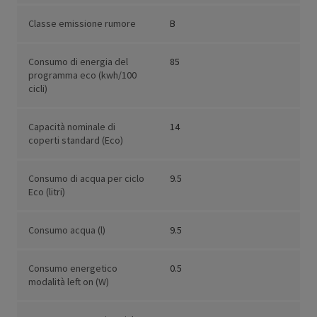
Classe emissione rumore
B
Consumo di energia del
85
programma eco (kwh/100
cicli)
Capacità nominale di
14
coperti standard (Eco)
Consumo di acqua per ciclo
9.5
Eco (litri)
Consumo acqua (l)
9.5
Consumo energetico
0.5
modalità left on (W)