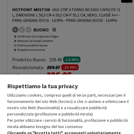
HOTPOINT ARISTON
HAO 275P X FORNO INCASSO CAPACITÀ 71
L, DIMENSONI: L 59,5 CM-A 59,5 CM-P 55,1 CM, NERO, CLASSE A++ -
PRMG GRADING ROCN - 14.99%
-
PRMG GRADING ROCN - 14.99%
BUONO
R
: Confezione non originale integra
O
: Accessori principali presenti
C
: Estetica prodotto buona
N
: Prodotto funzionante
Prodotto Nuovo
329.49
-14.99%
Prezzo ridotto da
a
Ricondizionato
280.07
-29.99%
196.05
In Promozione
Rispettiamo la tua privacy
Aggiungi al carrello
Utilizziamo cookies, compresi quelli di terze parti, necessari per il
funzionamento del sito Web (tecnici) o che ci aiutano a ottimizzare il
nostro sito Web (funzionalità) e a visualizzare pubblicità
SCONTO RICONDIZIONATI
personalizzata (profilazione e pubblicità mirata).
Approfitta dello sconto del 30% sul prodotto ricondizionato.
Per poter utilizzare i servizi di funzionalità, profilazione e pubblicità
mirata abbiamo bisogno del tuo consenso.
Cliccando su "Accetta tutti", acconsenti volontariamente