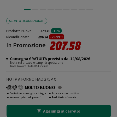
SCONTO RICONDIZIONATI
Prodotto Nuovo
329.49
-10%
Ricondizionato
Prezzo ridotto da
a
-29.99%
296.54
207.58
In Promozione
Consegna GRATUITA prevista dal 14/08/2026
Nota sul prezzo e tempi di spedizione
IVA ed Eco-contributo RAEE incluse
HOTP A FORNO HAO 275P X
MOLTO BUONO
R
: Confezione non originale integra
B
: Estetica prodotto ottima
O
: Accessori principali presenti
N
: Prodotto funzionante
Aggiungi al carrello