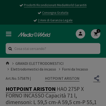
Prodotti Ricondizionati MediaWorld Garantiti
Consegna Gratuita
2 Anni di Garanzia Legale
0
GRANDI ELETTRODOMESTICI
Elettrodomestici da incasso
Forni da Incasso
HOTPOINT ARISTON
Art.No. 575879 |
HOTPOINT ARISTON
HAO 275P X
FORNO INCASSO Capacità 71 l,
dimensoni: L 59,5 cm-A 59,5 cm-P 55,1