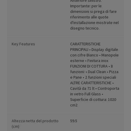
Anteriore sinistro.
Importante: per le
dimensioni si prega di fare
riferimento alle quote
d'installazione mostrate nel
disegno tecnico.
Key Features
CARATTERISTICHE
PRINCIPALI • Display digitale
con cifre Bianco • Manopole
esterne • Finitura inox
FUNZIONI DI COTTURA • 8
funzioni: • Dual Clean • Pizza
e Pane • 2 funzioni speciali
ALTRE CARATTERISTICHE •
Cavità da 71 lt • Controporta
in vetro Full Glass •
Superficie di cottura: 1020
cm2
Altezza netta del prodotto
59.5
(cm)