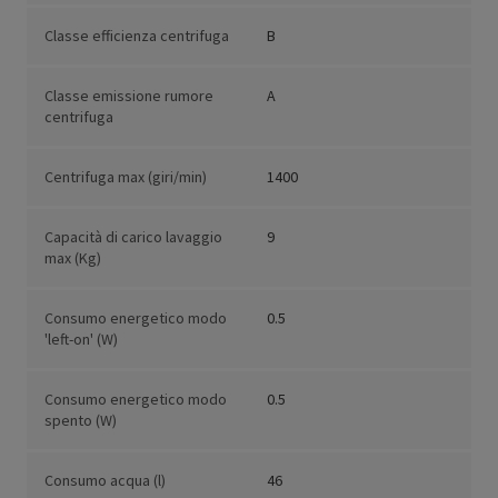
Classe efficienza centrifuga
B
Classe emissione rumore
A
centrifuga
Centrifuga max (giri/min)
1400
Capacità di carico lavaggio
9
max (Kg)
Consumo energetico modo
0.5
'left-on' (W)
Consumo energetico modo
0.5
spento (W)
Consumo acqua (l)
46