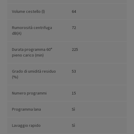
Volume cestello (l)
64
Rumorosità centrifuga
72
dB(A)
Durata programma 60°
225
pieno carico (min)
Grado di umidità residuo
53
(%)
Numero programmi
15
Programma lana
Sì
Lavaggio rapido
Sì