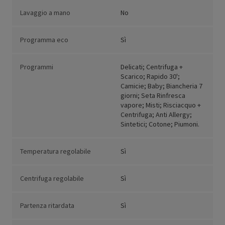
Lavaggio a mano
No
Programma eco
Sì
Programmi
Delicati; Centrifuga +
Scarico; Rapido 30';
Camicie; Baby; Biancheria 7
giorni; Seta Rinfresca
vapore; Misti; Risciacquo +
Centrifuga; Anti Allergy;
Sintetici; Cotone; Piumoni.
Temperatura regolabile
Sì
Centrifuga regolabile
Sì
Partenza ritardata
Sì