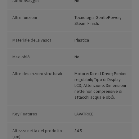
Autodosaggio
No
Altre funzioni
Tecnologia GentlePower;
Steam Finish.
Materiale della vasca
Plastica
Maxi oblò
No
Altre descrizioni strutturali
Motore: Direct Drive; Piedini
regolabili; Tipo di Display:
LCD; Attenzione: Dimensioni
nette non comprensive di
attacchi acqua e oblò.
Key Features
LAVATRICE
Altezza netta del prodotto
84.5
(cm)