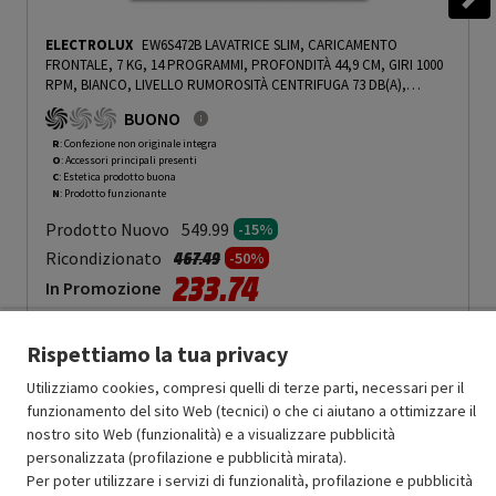
ELECTROLUX
EW6S472B LAVATRICE SLIM, CARICAMENTO
FRONTALE, 7 KG, 14 PROGRAMMI, PROFONDITÀ 44,9 CM, GIRI 1000
RPM, BIANCO, LIVELLO RUMOROSITÀ CENTRIFUGA 73 DB(A),
CLASSE B - PRMG GRADING ROCN - 15%
-
PRMG GRADING ROCN -
BUONO
15%
R
: Confezione non originale integra
O
: Accessori principali presenti
C
: Estetica prodotto buona
N
: Prodotto funzionante
Prodotto Nuovo
549.99
-15%
Prezzo ridotto da
a
Ricondizionato
467.49
-50%
233.74
In Promozione
Aggiungi al carrello
Rispettiamo la tua privacy
Utilizziamo cookies, compresi quelli di terze parti, necessari per il
funzionamento del sito Web (tecnici) o che ci aiutano a ottimizzare il
SCONTO RICONDIZIONATI
nostro sito Web (funzionalità) e a visualizzare pubblicità
Approfitta dello sconto del 50% sul prodotto ricondizionato.
personalizzata (profilazione e pubblicità mirata).
Per poter utilizzare i servizi di funzionalità, profilazione e pubblicità