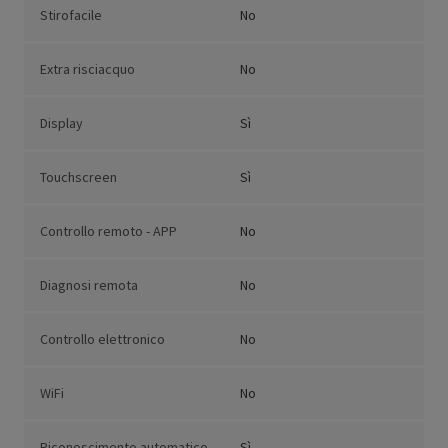
Stirofacile
No
Extra risciacquo
No
Display
Sì
Touchscreen
Sì
Controllo remoto - APP
No
Diagnosi remota
No
Controllo elettronico
No
WiFi
No
Riconoscimento automatico
Sì